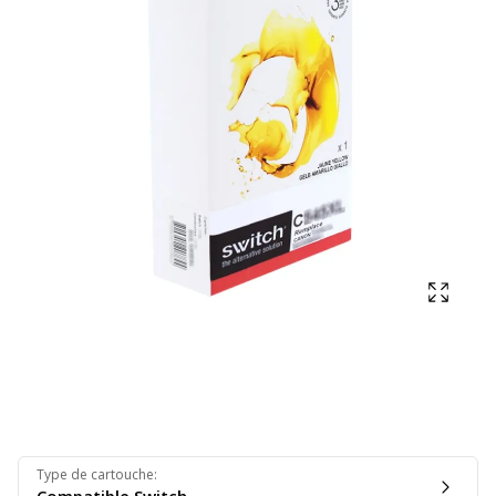
Affich
Type de cartouche
: