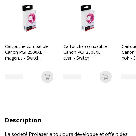
Cartouche compatible
Cartouche compatible
Cartou
Canon PGI-2500XL -
Canon PGI-2500XL -
Canon 
magenta - Switch
cyan - Switch
noir - 
Ajouter au panier
Ajouter au p
Description
La société Prolaser a toujours développé et offert des