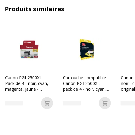
Compatible avec technologie
Jet d'encre
Produits similaires
Type de consommable
Cartouche d'encre
Type de Conditionnement
Boîte
Caractéristiques générales
Caractéristiques générales
Catégorie d'accessoire
Consommables
d'impression
Canon PGI-2500XL -
Cartouche compatible
Canon 
Pack de 4 - noir, cyan,
Canon PGI-2500XL -
noir - 
Catégorie de
Cartouches
magenta, jaune -
pack de 4 - noir, cyan,
origina
consommable
cartouche d'encre
magenta, jaune - Uprint
originale
Ajouter au panier
Ajouter au p
Couleur de l'article
Jaune
Type de cartouche
Compatible Switch