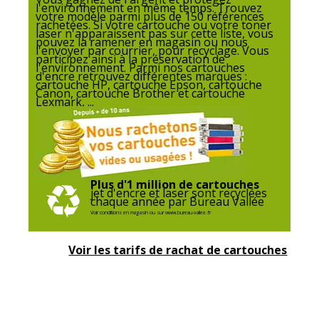
l'environnement en même temps. Trouvez
votre modèle parmi plus de 150 références
rachetées. Si votre cartouche ou votre toner
laser n'apparaissent pas sur cette liste, vous
pouvez la ramener en magasin ou nous
l'envoyer par courrier, pour recyclage. Vous
participez ainsi à la préservation de
l'environnement. Parmi nos cartouches
d'encre retrouvez différentes marques :
cartouche HP, cartouche Epson, cartouche
Canon, cartouche Brother et cartouche
Lexmark, ...
Plus d'1 million de cartouches
jet d'encre et laser sont recyclées
chaque année par Bureau Vallée
Voir conditions en magasin ou sur www.bureau-vallee.fr
Voir les tarifs de rachat de cartouches