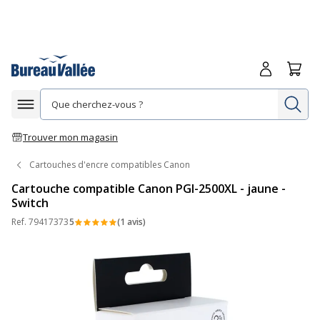
Me connecte
Panie
Re
Afficher la navigation
Trouver mon magasin
Cartouches d'encre compatibles Canon
Cartouche compatible Canon PGI-2500XL - jaune -
Switch
Ref.
79417373
5
(1 avis)