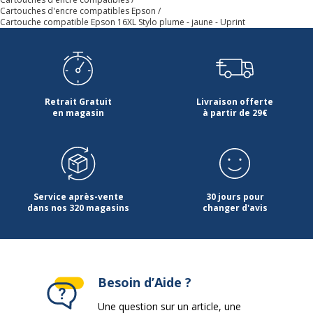
Impact environnemental
undefined kg CO2e
Cartouches d'encre compatibles Epson
Cartouche compatible Epson 16XL Stylo plume - jaune - Uprint
Garantie
Garantie
Garantie commerciale
3 ans
Retrait Gratuit
Livraison offerte
Dimensions et poids
en magasin
à partir de 29€
Dimensions et poids
Poids du produit
60 g
Service après-vente
30 jours pour
dans nos 320 magasins
changer d'avis
Besoin d’Aide ?
Une question sur un article, une