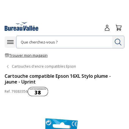
Me connecte
Panie
Re
Afficher la navigation
Trouver mon magasin
Cartouches d'encre compatibles Epson
Cartouche compatible Epson 16XL Stylo plume -
jaune - Uprint
Coût environnemental :
Ref.
79383356
38