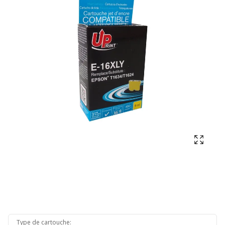
Affich
Type de cartouche
: