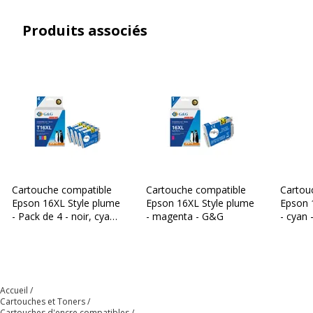
marque
équivalentes
Produits associés
Informations sur les services
Informations sur les services
Etat du
Produit Neuf
produit
Normes de
ISO 14001, ISO 24711, ISO 9001,
conformité
ISO/IEC 24712, REACH, RoHS
Données logistiques
Cartouche compatible
Cartouche compatible
Cartou
Données logistiques
Epson 16XL Style plume
Epson 16XL Style plume
Epson 
- Pack de 4 - noir, cyan,
- magenta - G&G
- cyan
magenta, jaune - G&G
Quantité emballée
1
Caractéristiques environnementales
Caractéristiques environnementales
Accueil
Cartouches et Toners
Cartouches d'encre compatibles