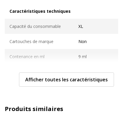
Caractéristiques techniques
Caractéristiques techniques
Capacité du consommable
XL
Cartouches de marque
Non
Contenance en ml
9 ml
Couleur du consommable
Jaune
Afficher toutes les caractéristiques
Nombre de pages imprimables
450 pages
Compatible avec technologie
Jet d'encre
Produits similaires
Type de consommable
Cartouche d'encre
Type de Conditionnement
Boîte