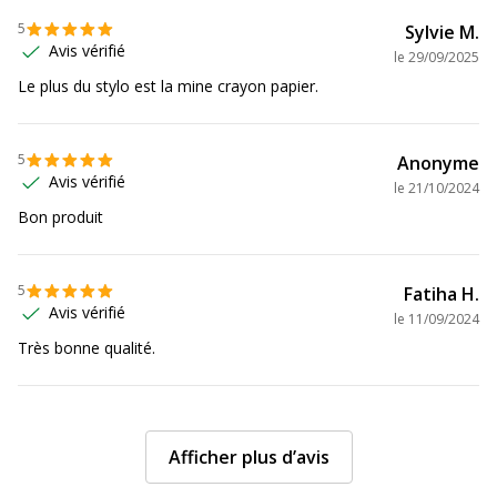
5
Sylvie M.
Produit compostable
Non compostable
Avis vérifié
le
29/09/2025
Le plus du stylo est la mine crayon papier.
Produit rechargeable
Oui
Produit sans plastique
Non
5
Anonyme
Avis vérifié
le
21/10/2024
Produit recyclable
Oui
Bon produit
Présence de substance
Oui
dangereuses
5
Fatiha H.
Avis vérifié
le
11/09/2024
Très bonne qualité.
Afficher plus d’avis