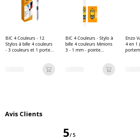
Caractéristiques techniques
Caractéristiques techniques
Clip poche
Oui
BIC 4 Couleurs - 12
BIC 4 Couleurs - Stylo à
Enzo Var
Couleur d'écriture
Bleu, Noir, Rouge
Stylos à bille 4 couleurs
bille 4 couleurs Minions
4 en 1 
- 3 couleurs et 1 porte-
3 - 1 mm - pointe
portem
mines
moyenne Bic
Dureté des mines
HB
Largeur de la ligne
Moyen
Ajouter au panier
Ajouter au p
Fonctionnalités
Bouton-poussoir à code couleur
Forme du corps
Rond
Avis Clients
Rechargeable
Oui
5
/5
Rétractable
Oui