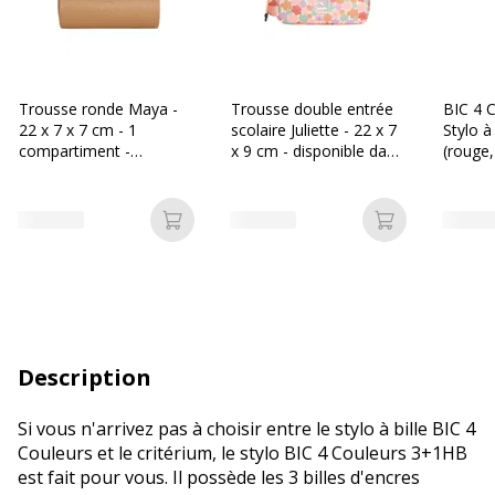
Trousse ronde Maya -
Trousse double entrée
BIC 4 C
22 x 7 x 7 cm - 1
scolaire Juliette - 22 x 7
Stylo à
compartiment -
x 9 cm - disponible dans
(rouge,
disponible dans
différentes couleurs -
différentes couleurs -
Biopic
Biopic
Ajouter au panier
Ajouter au p
Description
Si vous n'arrivez pas à choisir entre le stylo à bille BIC 4
Couleurs et le critérium, le stylo BIC 4 Couleurs 3+1HB
est fait pour vous. Il possède les 3 billes d'encres