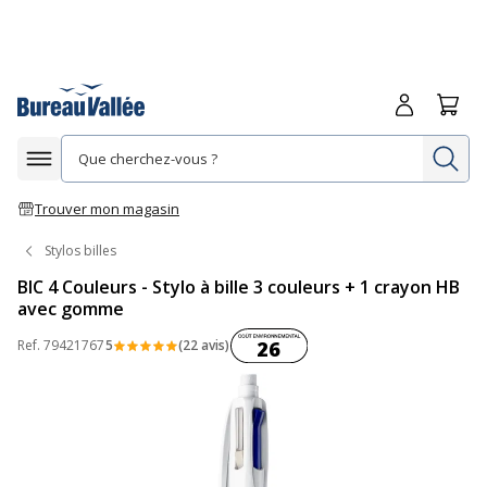
Me connecte
Panie
Re
Afficher la navigation
Trouver mon magasin
Stylos billes
BIC 4 Couleurs - Stylo à bille 3 couleurs + 1 crayon HB
avec gomme
Coût environnemental :
Ref.
79421767
5
(22 avis)
26