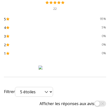
22
Zone de préhension
Oui
5
95%
Données d'identification
Données d'identification
4
5%
3
Code barre maitre
3086123449701
0%
2
0%
Marque
BIC
1
0%
Référence produit fabricant
942104X1
Caractéristiques environnementales
Caractéristiques environnementales
Emballage sans plastique
Oui
Filtrer
Impact environnemental
undefined kg
Afficher les réponses aux avis
CO2e