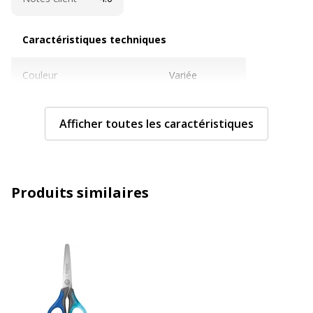
Caractéristiques techniques
Caractéristiques techniques
Couleur
Variée
Ergonomie droitier/gaucher
Pour gauchers
Afficher toutes les caractéristiques
Fonctions
Balance
Poignées symétriques
Oui
Produits similaires
Taille
130 mm
Type outil de coupe
Ciseaux
Type de pointe
Rond