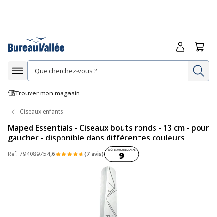
Me connecte
Panie
Re
Afficher la navigation
Trouver mon magasin
Ciseaux enfants
Maped Essentials - Ciseaux bouts ronds - 13 cm - pour
gaucher - disponible dans différentes couleurs
Coût environnemental :
Ref.
79408975
4,6
(7 avis)
9