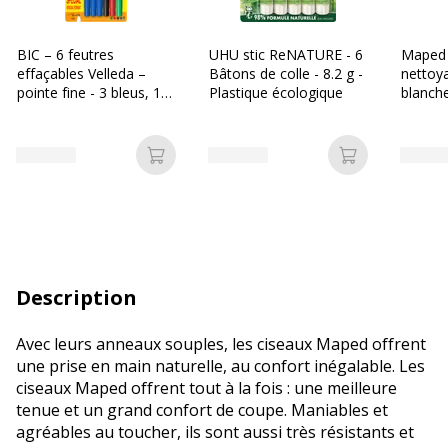
BIC – 6 feutres
UHU stic ReNATURE - 6
Maped 
effaçables Velleda –
Bâtons de colle - 8.2 g -
nettoy
pointe fine - 3 bleus, 1
Plastique écologique
blanch
noir, 1 rouge, 1 vert
Ajouter au panier
Ajouter au p
Description
Avec leurs anneaux souples, les ciseaux Maped offrent
une prise en main naturelle, au confort inégalable. Les
ciseaux Maped offrent tout à la fois : une meilleure
tenue et un grand confort de coupe. Maniables et
agréables au toucher, ils sont aussi très résistants et