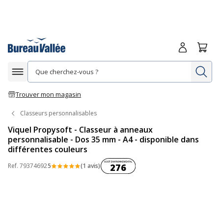
Me connecte
Panie
Re
Afficher la navigation
Trouver mon magasin
Classeurs personnalisables
Viquel Propysoft - Classeur à anneaux
personnalisable - Dos 35 mm - A4 - disponible dans
différentes couleurs
Coût environnemental :
Ref.
79374692
5
(1 avis)
276