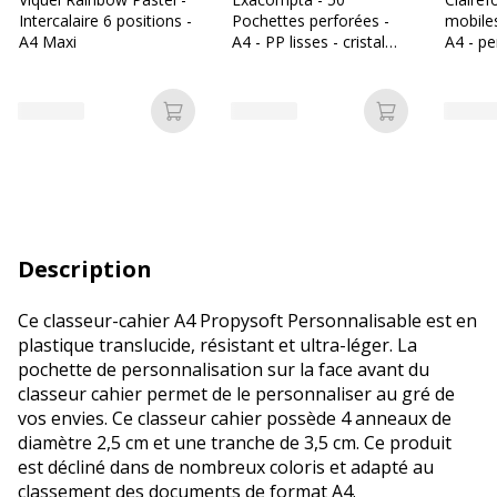
Intercalaire 6 positions -
Pochettes perforées -
mobiles
A4 Maxi
A4 - PP lisses - cristal
A4 - pe
6/100E
carreau
Ajouter au panier
Ajouter au p
Description
Ce classeur-cahier A4 Propysoft Personnalisable est en
plastique translucide, résistant et ultra-léger. La
pochette de personnalisation sur la face avant du
classeur cahier permet de le personnaliser au gré de
vos envies. Ce classeur cahier possède 4 anneaux de
diamètre 2,5 cm et une tranche de 3,5 cm. Ce produit
est décliné dans de nombreux coloris et adapté au
classement des documents de format A4.