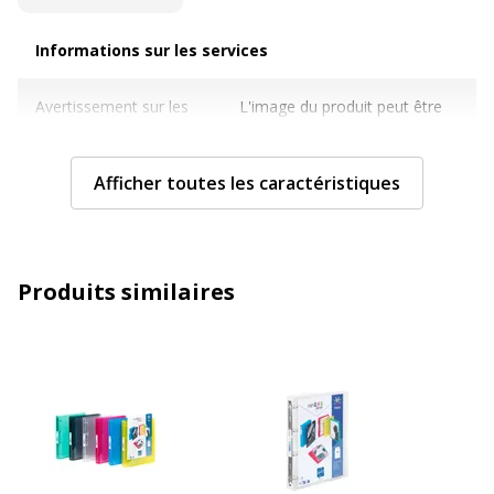
Informations sur les services
Informations sur les services
Avertissement sur les
L'image du produit peut être
couleurs de l'image
d'une couleur différente
Caractéristiques techniques
Afficher toutes les caractéristiques
Caractéristiques techniques
Couleur
Variée
Produits similaires
Détails des
Pochette couverture avant
compartiments
surface complète
Diamètre de
30 mm
l'anneau
Epaisseur du
700 µm
matériau