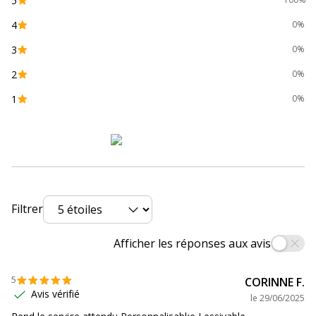
5
Caractéristiques générales
4
0%
Catégorie de couleur
Transparent
3
0%
2
0%
Couleur du produit
Assortiment de couleurs de
rêve
1
0%
Pièces de rechange
Non renseigné
disponibles
Quantité incluse
1
Filtrer
Type de produit
Classeur à anneaux
personnalisable
Afficher les réponses aux avis
Caractéristiques environnementales
Caractéristiques environnementales
5
CORINNE F.
Avis vérifié
le
29/06/2025
Emballage sans plastique
Oui