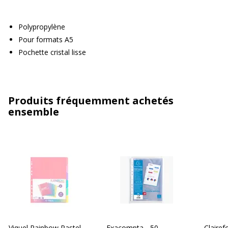
Polypropylène
Pour formats A5
Pochette cristal lisse
Produits fréquemment achetés
ensemble
Viquel Rainbow Pastel -
Exacompta - 50
Clairef