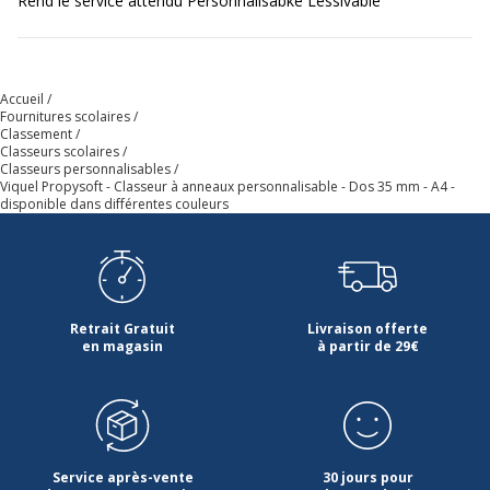
Rend le service attendu Personnalisabke Lessivable
Impact environnemental
undefined kg
CO2e
Accueil
Fournitures scolaires
Produit compostable
Non compostable
Classement
Classeurs scolaires
Classeurs personnalisables
Produit rechargeable
Non
Viquel Propysoft - Classeur à anneaux personnalisable - Dos 35 mm - A4 -
disponible dans différentes couleurs
Produit sans plastique
Non
Produit recyclable
Oui
Retrait Gratuit
Livraison offerte
Présence de substance
Non
en magasin
à partir de 29€
dangereuses
Données d'identification
Données d'identification
Service après-vente
30 jours pour
Code barre maitre
3135252189474