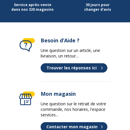
Service après-vente
30 jours pour
Code barre maitre
5903686379734,5903686379840
dans nos 320 magasins
changer d'avis
Marque
Coolpack
Référence produit
79734PTR
Besoin d’Aide ?
fabricant
Une question sur un article, une
Garantie
livraison, un retour...
Garantie
Trouver les réponses ici
Garantie commerciale
2 ans
Mon magasin
Une question sur le retrait de votre
commande, nos horaires, l'espace
services...
Contacter mon magasin