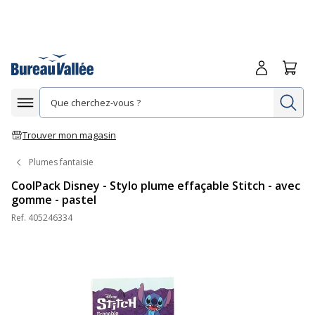
Me connecte
Panie
Re
Afficher la navigation
Trouver mon magasin
Plumes fantaisie
CoolPack Disney - Stylo plume effaçable Stitch - avec
gomme - pastel
Ref.
405246334