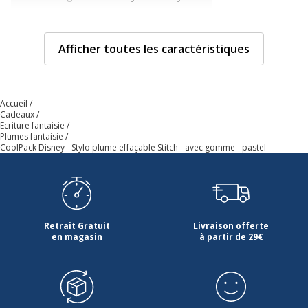
Type d'emballage
Boîte distributrice
Afficher toutes les caractéristiques
Type de produit
Stylo plume
Caractéristiques techniques
Accueil
Caractéristiques techniques
Cadeaux
Ecriture fantaisie
Plumes fantaisie
Avec bouchon
Oui
CoolPack Disney - Stylo plume effaçable Stitch - avec gomme - pastel
Clip poche
Oui
Rechargeable
Oui
Retrait Gratuit
Livraison offerte
en magasin
à partir de 29€
Zone de préhension
Oui
Données d'identification
Données d'identification