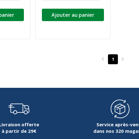
panier
Ajouter au panier
1
Page précédente
Page su
Livraison offerte
Service après-ven
à partir de 29€
dans nos 320 maga