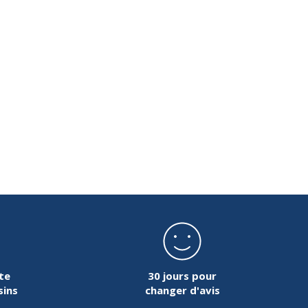
ivante
te
30 jours pour
sins
changer d'avis