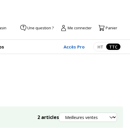
asin
Une question ?
Me connecter
Panier
Accès Pro
os
HT
TTC
Afficher les pr
Afficher
Trier
2
articles