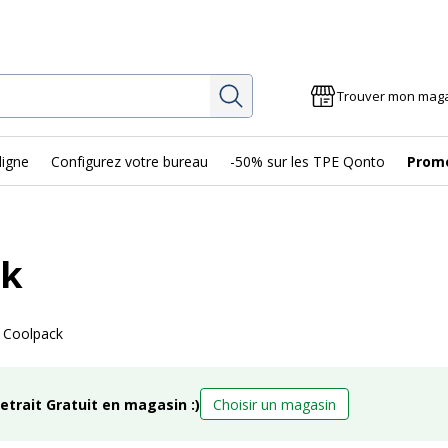
Rechercher
Trouver mon mag
ligne
Configurez votre bureau
-50% sur les TPE Qonto
Prom
ck
s Coolpack
retrait Gratuit en magasin :)
Choisir un magasin