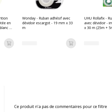
ntion
Wonday - Ruban adhésif avec
UHU Rollafix - R
otée en
dévidoir escargot - 19 mm x 33
avec dévidoir - i
blanc &
m
x 30 m (25m + 5m
Ajouter au panier
Ajouter au panier
Ce produit n'a pas de commentaires pour ce filtre