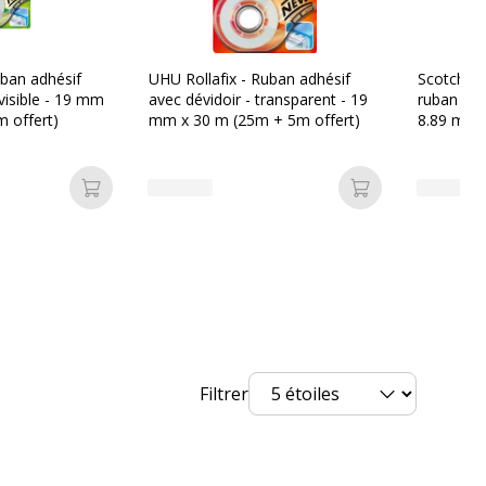
uban adhésif
UHU Rollafix - Ruban adhésif
Scotch - 
nvisible - 19 mm
avec dévidoir - transparent - 19
ruban adh
 offert)
mm x 30 m (25m + 5m offert)
8.89 m - 
Ajouter au panier
Ajouter au pan
Filtrer