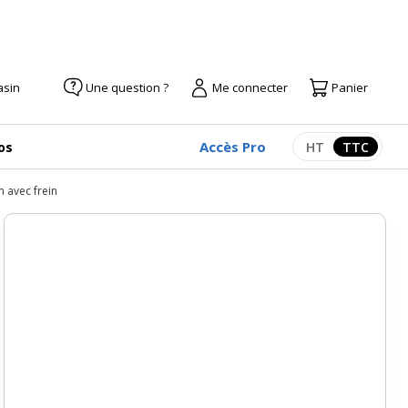
asin
Une question ?
Me connecter
Panier
Accès Pro
os
HT
TTC
Afficher les pr
Afficher
m avec frein