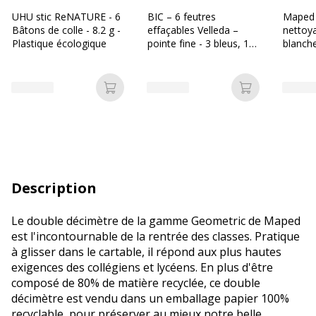
UHU stic ReNATURE - 6
BIC – 6 feutres
Maped 
Bâtons de colle - 8.2 g -
effaçables Velleda –
nettoy
Plastique écologique
pointe fine - 3 bleus, 1
blanch
noir, 1 rouge, 1 vert
Ajouter au panier
Ajouter au p
Description
Le double décimètre de la gamme Geometric de Maped
est l'incontournable de la rentrée des classes. Pratique
à glisser dans le cartable, il répond aux plus hautes
exigences des collégiens et lycéens. En plus d'être
composé de 80% de matière recyclée, ce double
décimètre est vendu dans un emballage papier 100%
recyclable, pour préserver au mieux notre belle