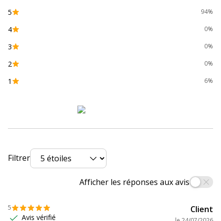
Caractéristiques environnementales
5
94%
4
Impact environnemental
undefined kg CO2e
0%
3
0%
2
0%
1
6%
Filtrer
Afficher les réponses aux avis
5
Client
Avis vérifié
le
24/07/2026