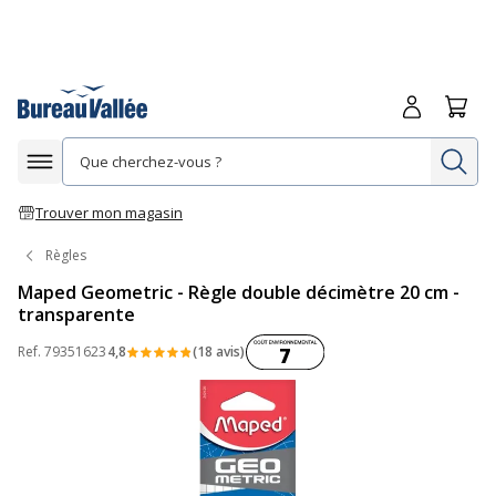
Me connecte
Panie
Re
Afficher la navigation
Trouver mon magasin
Règles
Maped Geometric - Règle double décimètre 20 cm -
transparente
Coût environnemental :
Ref.
79351623
4,8
(18 avis)
7