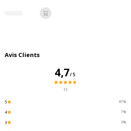
Référence produit fabricant
242020
Ajouter au panier
Caractéristiques environnementales
Caractéristiques environnementales
Impact environnemental
undefined kg CO2e
Avis Clients
4,7
/5
15
5
87%
4
7%
3
0%