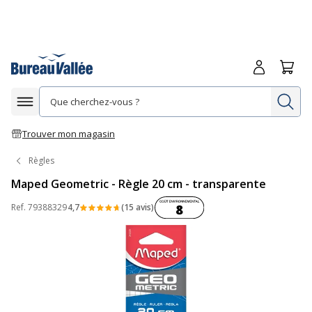
Me connecte
Panie
Re
Afficher la navigation
Trouver mon magasin
Règles
Maped Geometric - Règle 20 cm - transparente
Coût environnemental :
Ref.
79388329
4,7
(15 avis)
8