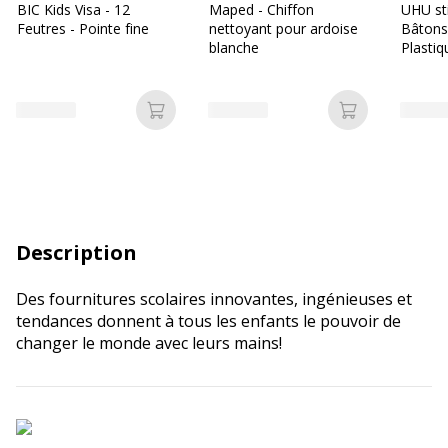
BIC Kids Visa - 12
Maped - Chiffon
UHU st
Feutres - Pointe fine
nettoyant pour ardoise
Bâtons 
blanche
Plastiq
Ajouter au panier
Ajouter au p
Description
Des fournitures scolaires innovantes, ingénieuses et
tendances donnent à tous les enfants le pouvoir de
changer le monde avec leurs mains!