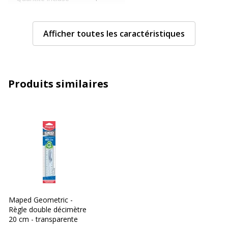
Type de produit
Règle
Afficher toutes les caractéristiques
Caractéristiques techniques
Caractéristiques techniques
Division d'échelle
Millimètre
Produits similaires
Longueur d'échelle
20 cm
Taille
20 cm
Données d'identification
Données d'identification
Code barre maitre
3154142420206
Maped Geometric -
Règle double décimètre
Marque
Maped
20 cm - transparente