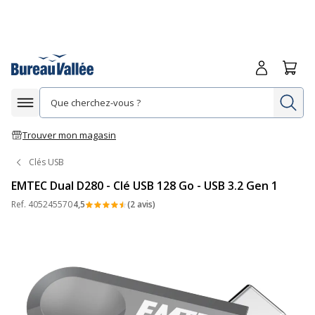
Me connecte
Panie
Re
Afficher la navigation
Trouver mon magasin
Clés USB
EMTEC Dual D280 - Clé USB 128 Go - USB 3.2 Gen 1
Ref.
405245570
4,5
(2 avis)