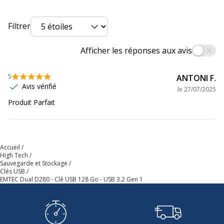
Caractéristiques environnementales
Caractéristiques environnementales
Filtrer
Température maximale de fonctionnement
85 °C
Afficher les réponses aux avis
Température minimale de fonctionnement
-25 °C
5
ANTONI F.
Avis vérifié
le
27/07/2025
Produit Parfait
Accueil
High Tech
Sauvegarde et Stockage
Clés USB
EMTEC Dual D280 - Clé USB 128 Go - USB 3.2 Gen 1