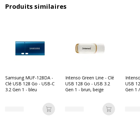
d'exploitation
récent, Apple iOS, Microsoft Windows
Produits similaires
requis
10 ou ultérieur
Type
USB 3.2 Gen 1 / USB-C
d'Interface
Vitesse
20 Mbyte/s
d'écriture
Vitesse de
80 Mbyte/s
lecture
Samsung MUF-128DA -
Intenso Green Line - Clé
Intenso
Clé USB 128 Go - USB-C
USB 128 Go - USB 3.2
USB 12
Caractéristiques générales
3.2 Gen 1 - bleu
Gen 1 - brun, beige
Gen 1 
Caractéristiques générales
anthrac
Catégorie de couleur
Noir
Ajouter au panier
Ajouter au p
Quantité incluse
1