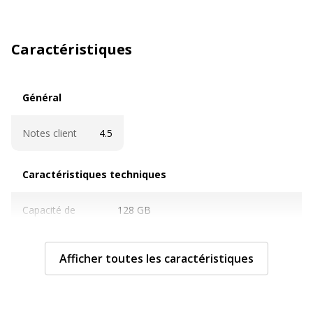
Caractéristiques
Général
Général
Notes client
4.5
Caractéristiques techniques
Caractéristiques techniques
Capacité de
128 GB
stockage
Afficher toutes les caractéristiques
Caractéristiques
Boîtier en plastique 100 % recyclé,
mémoire flash
Conforme à REACH
Système
Android, Apple MacOS 11 ou plus