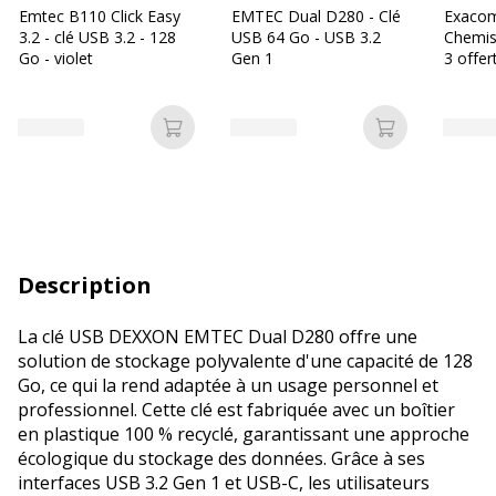
Emtec B110 Click Easy
EMTEC Dual D280 - Clé
Exacom
3.2 - clé USB 3.2 - 128
USB 64 Go - USB 3.2
Chemis
Go - violet
Gen 1
3 offer
couleur
Ajouter au panier
Ajouter au p
Description
La clé USB DEXXON EMTEC Dual D280 offre une
solution de stockage polyvalente d'une capacité de 128
Go, ce qui la rend adaptée à un usage personnel et
professionnel. Cette clé est fabriquée avec un boîtier
en plastique 100 % recyclé, garantissant une approche
écologique du stockage des données. Grâce à ses
interfaces USB 3.2 Gen 1 et USB-C, les utilisateurs