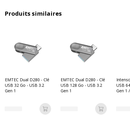
d'Interface
Produits similaires
Vitesse
20 Mbyte/s
d'écriture
Vitesse de
80 Mbyte/s
lecture
Caractéristiques générales
Caractéristiques générales
Catégorie de couleur
Noir
EMTEC Dual D280 - Clé
EMTEC Dual D280 - Clé
Intenso
USB 32 Go - USB 3.2
USB 128 Go - USB 3.2
USB 64
Gen 1
Gen 1
Gen 1 
Quantité incluse
1
anthrac
Type de produit
Clé USB
Ajouter au panier
Ajouter au p
Données d'identification
Données d'identification