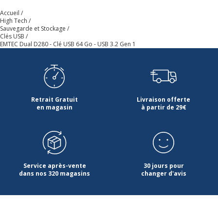
Accueil
Code barre maitre
3126170182579
High Tech
Sauvegarde et Stockage
Clés USB
Marque
EMTEC
EMTEC Dual D280 - Clé USB 64 Go - USB 3.2 Gen 1
Référence produit fabricant
ECMMD64GD283
Données logistiques
Données logistiques
Retrait Gratuit
Livraison offerte
en magasin
à partir de 29€
Hauteur emballée
135 mm
Largeur emballée
96 mm
Service après-vente
30 jours pour
Quantité emballée
1
dans nos 320 magasins
changer d'avis
Caractéristiques environnementales
Caractéristiques environnementales