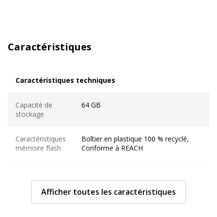
Caractéristiques
Caractéristiques techniques
Caractéristiques techniques
Capacité de
64 GB
stockage
Caractéristiques
Boîtier en plastique 100 % recyclé,
mémoire flash
Conforme à REACH
Système
Android, Apple MacOS 11 ou plus
d'exploitation
récent, Apple iOS, Microsoft Windows
requis
Afficher toutes les caractéristiques
10 ou ultérieur
Type
USB 3.2 Gen 1 / USB-C