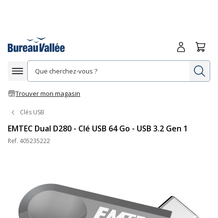
Me connecte
Panie
Re
Afficher la navigation
Trouver mon magasin
Clés USB
EMTEC Dual D280 - Clé USB 64 Go - USB 3.2 Gen 1
Ref.
405235222