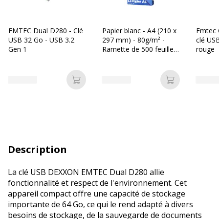
EMTEC Dual D280 - Clé
Papier blanc - A4 (210 x
Emtec 
USB 32 Go - USB 3.2
297 mm) - 80g/m² -
clé USB
Gen 1
Ramette de 500 feuilles
rouge
- Bureau Vallée
Ajouter au panier
Ajouter au p
Description
La clé USB DEXXON EMTEC Dual D280 allie
fonctionnalité et respect de l'environnement. Cet
appareil compact offre une capacité de stockage
importante de 64 Go, ce qui le rend adapté à divers
besoins de stockage, de la sauvegarde de documents