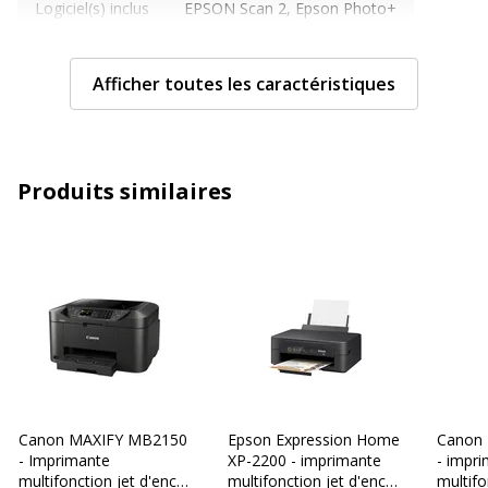
Logiciel(s) inclus
EPSON Scan 2, Epson Photo+
Caractéristiques techniques
Caractéristiques techniques
Afficher toutes les caractéristiques
AirPrint activé
Oui
Capacité
Apple AirPrint
Produits similaires
d'impression
mobile
Capacité du bac
100 Feuille(s)
standard
Classe de taille
A4/Legal
de support
Classe de type
Enveloppes, Papier photo, Papier uni
Canon MAXIFY MB2150
Epson Expression Home
Canon
de support
- Imprimante
XP-2200 - imprimante
- impr
multifonction jet d'encre
multifonction jet d'encre
multifo