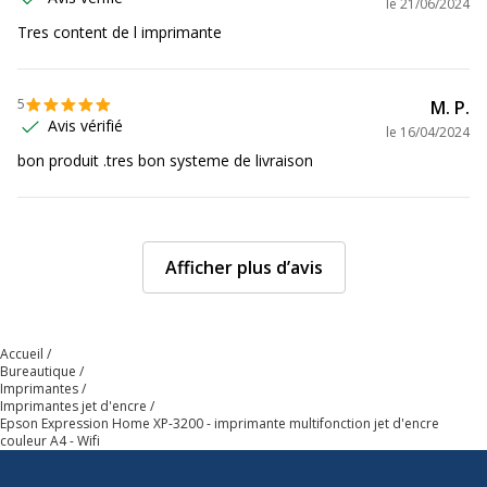
le
21/06/2024
Fréquence
50/60Hz
Tres content de l imprimante
requise
5
Impression
Oui
M. P.
photo
Avis vérifié
le
16/04/2024
bon produit .tres bon systeme de livraison
Impression
Oui
recto-verso
Impression
Aucun
Afficher plus d’avis
recto-verso
pour scanner
Interface de
USB, Wi_Fi
Accueil
Bureautique
connectivité
Imprimantes
Imprimantes jet d'encre
Epson Expression Home XP-3200 - imprimante multifonction jet d'encre
Interfaces
1 x USB
couleur A4 - Wifi
requises