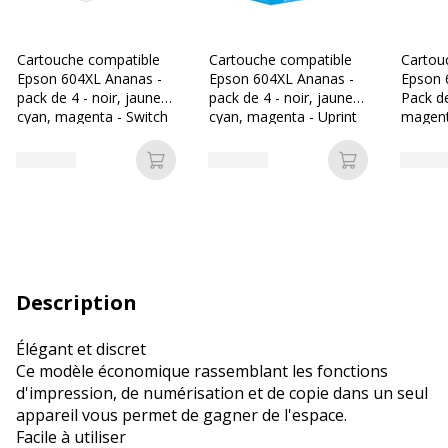
Cartouche compatible
Cartouche compatible
Cartou
Epson 604XL Ananas -
Epson 604XL Ananas -
Epson 
pack de 4 - noir, jaune,
pack de 4 - noir, jaune,
Pack de
cyan, magenta - Switch
cyan, magenta - Uprint
magent
Ajouter au panier
Ajouter au p
Description
Élégant et discret
Ce modèle économique rassemblant les fonctions
d'impression, de numérisation et de copie dans un seul
appareil vous permet de gagner de l'espace.
Facile à utiliser