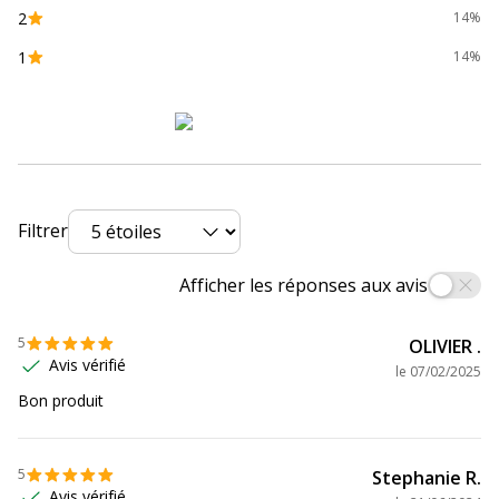
2
14%
Couleur de
5 760 x 1 440 ppp
1
14%
résolution
maximale
Détails
Bac d'entrée - 100 feuilles
concernant la
Bac des photos - 20 feuilles
manipulation de
documents et
Filtrer
de supports
Afficher les réponses aux avis
Élément de
CIS
numérisation
5
OLIVIER .
Avis vérifié
Fonctionnalités
Écran LCD
le
07/02/2025
Bon produit
Fonctions du
Imprimante
produit
Photocopieuse
Scanner
5
Stephanie R.
Avis vérifié