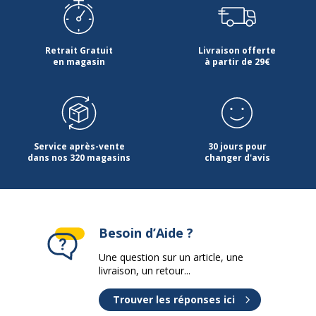
Copie recto-
Aucun
verso
automatique
Retrait Gratuit
Livraison offerte
en magasin
à partir de 29€
Prêt au sans-fil
Oui
Résolution
5 760 x 1 440 ppp
maximale noir
et blanc
Service après-vente
30 jours pour
dans nos 320 magasins
changer d'avis
Résolution
1 200 x 2 400 ppp
optique
Support couleur
Couleur
Besoin d’Aide ?
Une question sur un article, une
Système
Apple MacOS X 10.9.5 ou plus récent,
livraison, un retour...
d'exploitation
MS Windows 7 (32/64 bits), MS
pris en charge
Windows Vista (32/64 bits), MS
Windows XP 32 bits Edition SP3 ou
Trouver les réponses ici
ultérieur, MS Windows XP