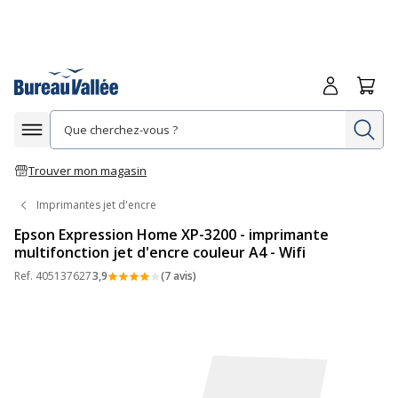
Me connecte
Panie
Re
Afficher la navigation
Trouver mon magasin
Imprimantes jet d'encre
Epson Expression Home XP-3200 - imprimante
multifonction jet d'encre couleur A4 - Wifi
Ref.
405137627
3,9
(7 avis)