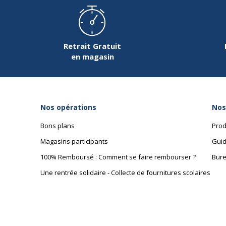
Données d'identification
Données d'identification
Code barre maitre
3
Retrait Gratuit
en magasin
Marque
E
Référence produit fabricant
3
Nos opérations
Nos
Bons plans
Prod
Magasins participants
Guid
100% Remboursé : Comment se faire rembourser ?
Bure
Une rentrée solidaire - Collecte de fournitures scolaires