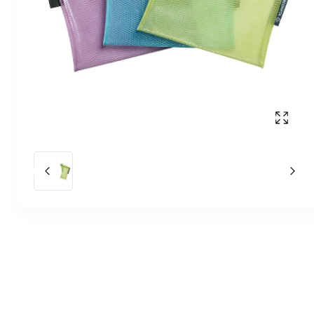
Affich
Slide précédent
Slid