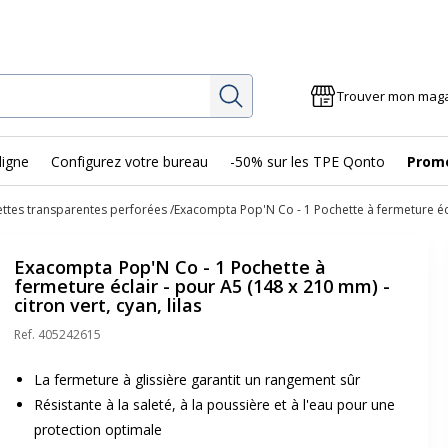
Rechercher
Trouver mon mag
ligne
Configurez votre bureau
-50% sur les TPE Qonto
Prom
ttes transparentes perforées
Exacompta Pop'N Co - 1 Pochette à fermeture éclai
Exacompta Pop'N Co - 1 Pochette à
fermeture éclair - pour A5 (148 x 210 mm) -
citron vert, cyan, lilas
Ref.
405242615
La fermeture à glissière garantit un rangement sûr
Résistante à la saleté, à la poussière et à l'eau pour une
protection optimale