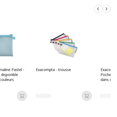
Produits p
Produi
aline Pastel -
Exacompta - trousse
Exacompt
 disponible
Pochette 
 couleurs
dans diff
Ajouter au panier
Ajouter au pan