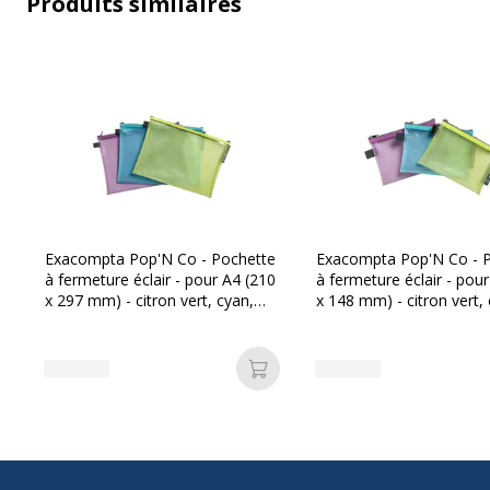
Produits similaires
Caractéristiques générales
Caractéristiques générales
Catégorie de couleur
Bleu, Vert, Vio
Exacompta Pop'N Co - Pochette
Exacompta Pop'N Co - 
Quantité incluse
1
à fermeture éclair - pour A4 (210
à fermeture éclair - pou
x 297 mm) - citron vert, cyan,
x 148 mm) - citron vert,
Type de fermeture
Fermeture écl
lilas
lilas
Type de produit
Valisette à fe
Ajouter au panier