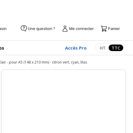
asin
Une question ?
Me connecter
Panier
Accès Pro
os
HT
TTC
Afficher les pr
Afficher
r - pour A5 (148 x 210 mm) - citron vert, cyan, lilas