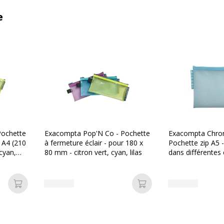
e
Pochette
Exacompta Pop'N Co - Pochette
Exacompta Chrom
r A4 (210
à fermeture éclair - pour 180 x
Pochette zip A5 -
 cyan,
80 mm - citron vert, cyan, lilas
dans différentes
Ajouter au panier
Ajouter au panier