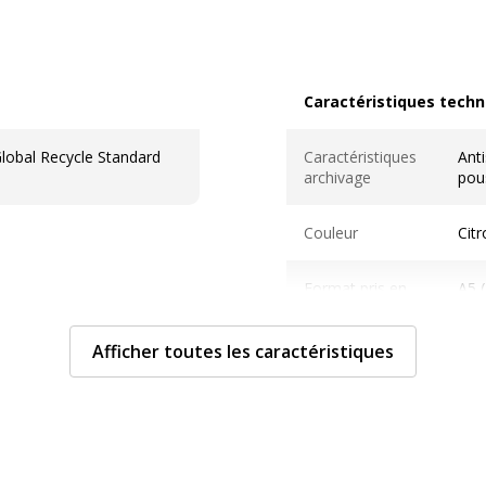
Caractéristiques techn
Caractéristiques techni
obal Recycle Standard
Caractéristiques
Anti
archivage
pous
Couleur
Citr
Format pris en
A5 
charge
Afficher toutes les caractéristiques
Matériau(x) du
Poly
produit
Taille du produit
230