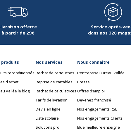
Dimensions et poids
Dimensions et poids
130630381440
Largeur
Livraison offerte
Service après-ven
à partir de 29€
dans nos 320 maga
xacompta
Poids du produit
8140E
Profondeur
 produits
Nos services
Nous connaître
uits reconditionnés
Rachat de cartouches
L'entreprise Bureau Vallée
es d’achat
Reprise de cartables
Presse
au Vallée le blog
Rachat de calculatrices
Offres d’emploi
Tarifs de livraison
Devenez franchisé
Devis en ligne
Nos engagements RSE
Liste scolaire
Nos engagements Clients
Solutions pro
Elue meilleure enseigne