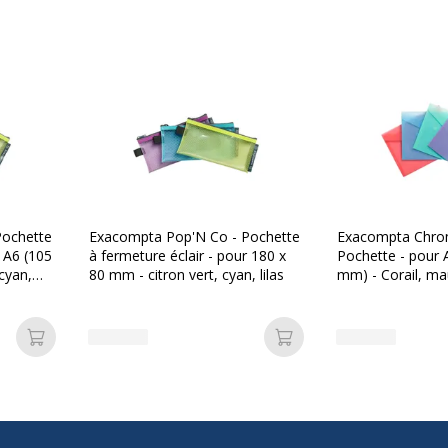
Transparent
Oui
Caractéristiques envi
Caractéristiques enviro
let
Produit recyclable
Pochette
Exacompta Pop'N Co - Pochette
Exacompta Chrom
r A6 (105
à fermeture éclair - pour 180 x
Pochette - pour 
 cyan,
80 mm - citron vert, cyan, lilas
mm) - Corail, mauve, bleu
air
pastel, vert past
rmeture éclair
Ajouter au panier
Ajouter au panier