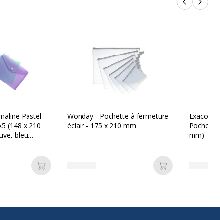
Produits p
Produi
ronnementales
nnementales
Oui
aline Pastel -
Wonday - Pochette à fermeture
Exacompt
A5 (148 x 210
éclair - 175 x 210 mm
Pochette 
mm) - exi
e
bleu paste
Ajouter au panier
Ajouter au pan