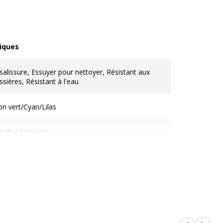
iques
ques
salissure, Essuyer pour nettoyer, Résistant aux
sières, Résistant à l'eau
on vert/Cyan/Lilas
(148 x 210 mm)
ester, Éthylène-acétate de vinyle (EVA)
 x 170 mm