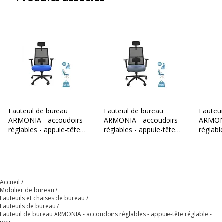
Dossier
Dossier
Couleur du dossier
Noir
Densité mousse dossier
non concerné
Structure du dossier
polyamide fibre de verre
Fauteuil de bureau
Fauteuil de bureau
Fauteui
Hauteur dossier Mini/Maxi
72 cm
ARMONIA - accoudoirs
ARMONIA - accoudoirs
ARMONI
réglables - appuie-tête
réglables - appuie-tête
réglabl
réglable - bleu
réglable - gris
réglabl
Largeur
49 cm
Revêtement du dossier
Tissu de maille
Accueil
Mobilier de bureau
Type de mousse
non concerné
Fauteuils et chaises de bureau
Fauteuils de bureau
Fauteuil de bureau ARMONIA - accoudoirs réglables - appuie-tête réglable -
Support lombaire
Oui
noir