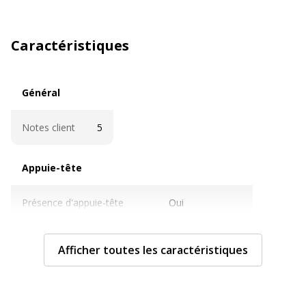
Caractéristiques
Général
Général
Notes client
5
Appuie-tête
Appuie-tête
Présence d'appuie-tête
Oui
Revêtement de l'appuie-tête
Tissu teddy
Afficher toutes les caractéristiques
Couleur appui-tête
Noir