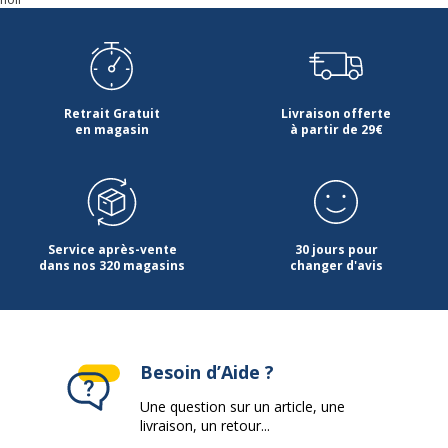
Caractéristiques générales
Caractéristiques générales
Couleur du fauteuil
Noir
Retrait Gratuit
Livraison offerte
en magasin
à partir de 29€
Durée d'utilisation
8
Piètement
Piètement
Service après-vente
30 jours pour
Couleur du piètement
dans nos 320 magasins
Noir
changer d'avis
Diametre du piétement
68 cm
Diamètre des roues
6.5 cm
Besoin d’Aide ?
Une question sur un article, une
Matériaux du piètement
polyamide noir
livraison, un retour...