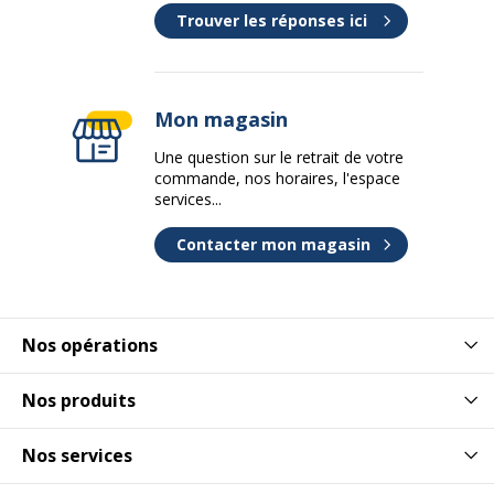
Trouver les réponses ici
Structure du piètement
polyamide noir
Type de roulettes ou patins
Roulettes
Mon magasin
Classe du vérin
Classe 3
Une question sur le retrait de votre
commande, nos horaires, l'espace
Données logistiques
services...
Données logistiques
Contacter mon magasin
dimensions colis en cm (LxHxP)
80x30x67 cm
Hauteur emballée
30 cm
Nos opérations
Largeur emballée
80 cm
Nos produits
Nombre de colis
1
Nos services
Poids emballé
17.6 kg