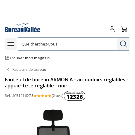
Me connecte
Panie
Re
Afficher la navigation
Trouver mon magasin
Fauteuils de bureau
Fauteuil de bureau ARMONIA - accoudoirs réglables -
appuie-tête réglable - noir
Coût environnemental :
Ref.
405121627
5
(2 avis)
12326