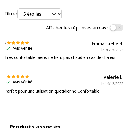
Données d'identification
Données d'identification
Filtrer
Code barre maitre
8033540636677
Afficher les réponses aux avis
Référence produit
ARMONIA 01 PT TY 01
5
Emmanuelle B.
fabricant
BRR30
Avis vérifié
le
30/05/2023
Accoudoirs
Très confortable, aéré, ne tient pas chaud en cas de chaleur
Accoudoirs
Couleur
Noir
5
valerie L.
accoudoirs
Avis vérifié
le
14/12/2022
Parfait pour une utilisation quotidienne Confortable
Matériau des
Polyamide
accoudoirs
Type
3D = réglable en hauteur, profondeur
d'accoudoirs
et dessus pivotant
Produits associés