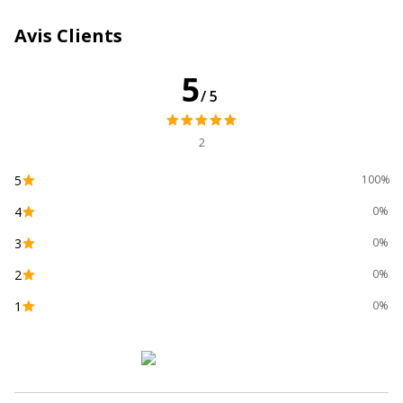
Type de mousse
Mousse de polyuréthane
Avis Clients
Profondeur Mini/Maxi
41,5 cm
5
/5
Informations sur les services
Informations sur les services
2
Etat du produit
Produit Neuf
5
100%
Mentions légales
Prix à emporter et à monter soi-
4
0%
même.
3
0%
Normes de
EN1335
2
0%
conformité
1
0%
Pays d'origine
Europe
Usage
Utilisation confort