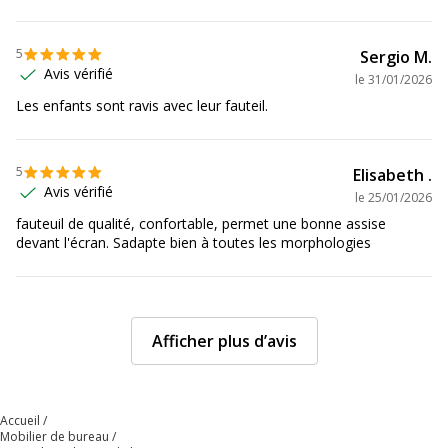
Matériau des accoudoirs
Métal, Plastique
5
Sergio M.
Avis vérifié
le
31/01/2026
Type d'accoudoirs
2D réglables
Les enfants sont ravis avec leur fauteil.
Dossier
Dossier
5
Elisabeth .
Avis vérifié
Couleur du dossier
Noir
le
25/01/2026
fauteuil de qualité, confortable, permet une bonne assise
devant l'écran. Sadapte bien à toutes les morphologies
Densité mousse dossier
30 kg/m3
Structure du dossier
acier
Afficher plus d’avis
Hauteur dossier Mini/Maxi
71 cm
Largeur
48.5 cm
Accueil
Mobilier de bureau