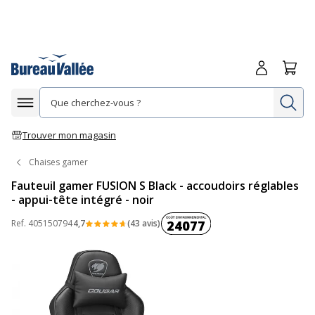
Me connecte
Panie
Re
Afficher la navigation
Trouver mon magasin
Chaises gamer
Fauteuil gamer FUSION S Black - accoudoirs réglables
- appui-tête intégré - noir
Coût environnemental :
Ref.
405150794
4,7
(43 avis)
24077