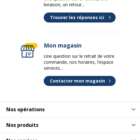
livraison, un retour...
Matériaux du piètement
acier
Trouver les réponses ici
Structure du piètement
acier
Type de roulettes ou patins
Roulettes
Mon magasin
Une question sur le retrait de votre
Classe du vérin
Classe 4
commande, nos horaires, l'espace
services...
Données logistiques
Données logistiques
Contacter mon magasin
dimensions colis en cm (LxHxP)
89X68,9x38 cm
Hauteur emballée
68.9 cm
Nos opérations
Largeur emballée
89 cm
Nos produits
Nombre de colis
1