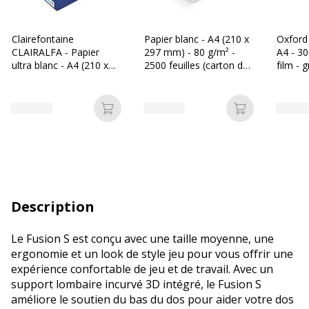
Clairefontaine
Papier blanc - A4 (210 x
Oxford 
CLAIRALFA - Papier
297 mm) - 80 g/m² -
A4 - 3
ultra blanc - A4 (210 x
2500 feuilles (carton de
film - 
297 mm) - 80 g/m² -
5 ramettes) - Bureau
(Seyes)
2500 feuilles (carton de
Vallée
5 ramettes)
Ajouter au panier
Ajouter au p
Description
Le Fusion S est conçu avec une taille moyenne, une
ergonomie et un look de style jeu pour vous offrir une
expérience confortable de jeu et de travail. Avec un
support lombaire incurvé 3D intégré, le Fusion S
améliore le soutien du bas du dos pour aider votre dos