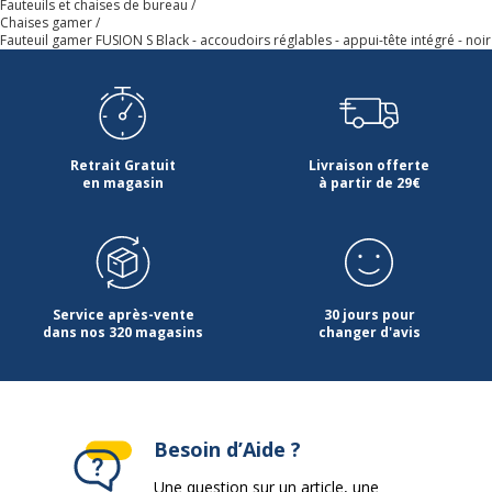
Revêtement du dossier
Polyester
Fauteuils et chaises de bureau
Chaises gamer
Fauteuil gamer FUSION S Black - accoudoirs réglables - appui-tête intégré - noir
Type de mousse
Mousse haute densité
Caractéristiques générales
Caractéristiques générales
Retrait Gratuit
Livraison offerte
Couleur du fauteuil
Noir
en magasin
à partir de 29€
Durée d'utilisation
8
Piètement
Piètement
Service après-vente
30 jours pour
dans nos 320 magasins
changer d'avis
Couleur du piètement
Noir
Diametre du piétement
67 cm
Besoin d’Aide ?
Diamètre des roues
5.08 cm
Une question sur un article, une