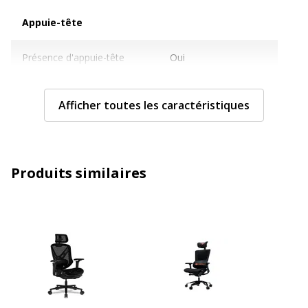
Appuie-tête
Appuie-tête
Présence d'appuie-tête
Oui
Revêtement de l'appuie-tête
Polychlorure de vinyle
Afficher toutes les caractéristiques
Couleur appui-tête
Noir
Structure de l'appui-tête
Plastique
Produits similaires
Réglage appuie-tête
Non
Assise
Assise
Revêtement de l'assise
Polychlorure de vinyle