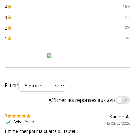
4
16%
Etat du produit
Produit Neuf
3
0%
Mentions légales
Prix à emporter et à monter
2
0%
soi-même.
1
2%
Usage
Utilisation intensive
Données d'identification
Données d'identification
Code barre maitre
4710483775178
Filtrer
Référence produit fabricant
3MFSLBLB,0001
Afficher les réponses aux avis
Accoudoirs
Accoudoirs
5
Karine A.
Avis vérifié
le
02/05/2026
Couleur accoudoirs
Noir
Estimé cher pour la qualité du fauteuil.