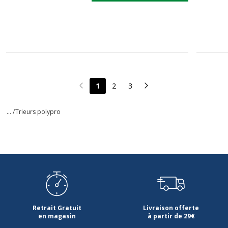
1
2
3
Page précédente
Page suivante
... /
Trieurs polypro
Retrait Gratuit
Livraison offerte
en magasin
à partir de 29€