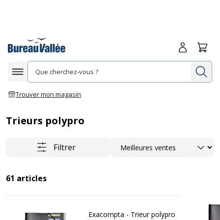
Me connecte
Panie
Re
Afficher la navigation
Trouver mon magasin
Trieurs polypro
Trier
Filtrer
61
articles
Exacompta - Trieur polypro