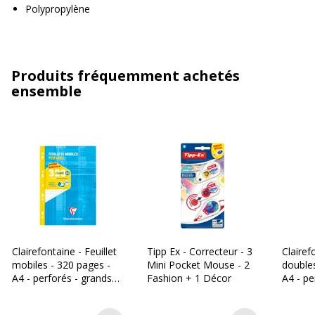
Polypropylène
Produits fréquemment achetés
ensemble
Clairefontaine - Feuillet
Tipp Ex - Correcteur - 3
Clairef
mobiles - 320 pages -
Mini Pocket Mouse - 2
doubles
A4 - perforés - grands
Fashion + 1 Décor
A4 - pe
carreaux (Seyes)
carreau