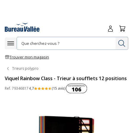
Me connecte
Panie
Re
Afficher la navigation
Trouver mon magasin
Trieurs polypro
Viquel Rainbow Class - Trieur à soufflets 12 positions
Coût environnemental :
Ref.
79346817
4,7
(15 avis)
106