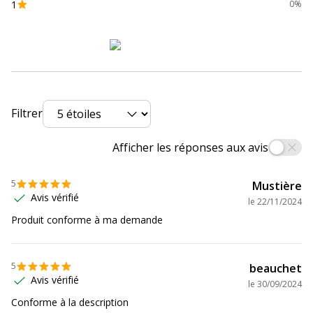
1
Produit compostable
Non compostable
0%
Produit rechargeable
Non
Produit sans plastique
Non
Produit recyclable
Oui
Filtrer
Afficher les réponses aux avis
Présence de substance
Non
dangereuses
5
Mustière
Données d'identification
Avis vérifié
Données d'identification
le
22/11/2024
Produit conforme à ma demande
Code barre maitre
3135251189673
5
beauchet
Marque
Viquel
Avis vérifié
le
30/09/2024
Conforme à la description
Référence produit fabricant
118967-05