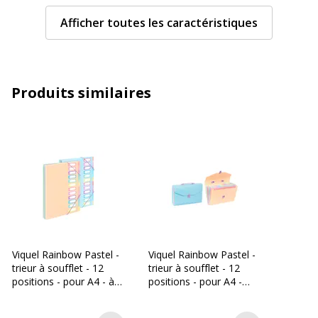
Epaisseur du matériau
500 µm
Afficher toutes les caractéristiques
Extensible
Oui
Format pris en charge
A4 (210 x 297 mm)
Produits similaires
Matériau(x) du produit
Polypropylène (PP)
Nombre de pochettes
12
Nombre de positions
12
A onglets
Oui
Viquel Rainbow Pastel -
Viquel Rainbow Pastel -
Caractéristiques générales
trieur à soufflet - 12
trieur à soufflet - 12
Caractéristiques générales
positions - pour A4 - à
positions - pour A4 -
onglets - disponible en
disponible en différents
Catégorie de couleur
Noir
différents coloris
coloris