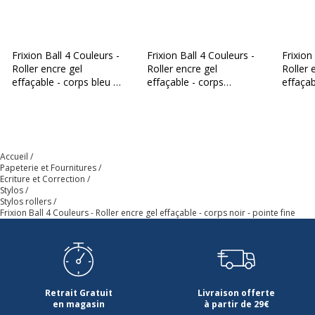
Frixion Ball 4 Couleurs -
Frixion Ball 4 Couleurs -
Frixion
Roller encre gel
Roller encre gel
Roller 
effaçable - corps bleu -
effaçable - corps
effaçab
pointe fine
champagne - pointe fine
pointe 
Accueil
Papeterie et Fournitures
Ecriture et Correction
Stylos
Stylos rollers
Frixion Ball 4 Couleurs - Roller encre gel effaçable - corps noir - pointe fine
Retrait Gratuit
Livraison offerte
en magasin
à partir de 29€