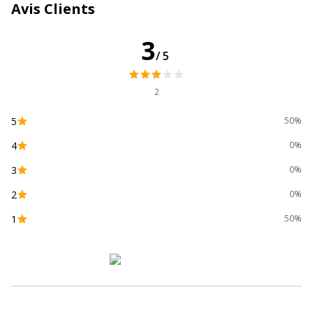
Avis Clients
Rétractable
Oui
3
Type d'encre
Encre en gel
/5
thermosensible
2
Zone de préhension
Oui
5
50%
Données d'identification
Données d'identification
4
0%
3
Code barre maitre
4902505473517
0%
2
0%
Marque
Pilot
1
50%
Référence produit fabricant
4902505473517