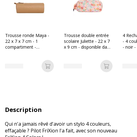
Trousse ronde Maya -
Trousse double entrée
4 Recha
22 x 7 x 7 cm - 1
scolaire Juliette - 22 x 7
- 4 cou
compartiment -
x 9 cm - disponible dans
- noir -
disponible dans
différentes couleurs -
vert
différentes couleurs -
Biopic
Biopic
Ajouter au panier
Ajouter au p
Description
Qui n'a jamais rêvé d'avoir un stylo 4 couleurs,
effaçable ? Pilot FriXion l'a fait, avec son nouveau