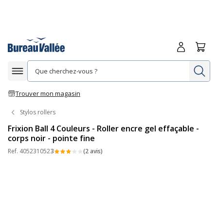
Me connecte
Panie
Re
Afficher la navigation
Trouver mon magasin
Stylos rollers
Frixion Ball 4 Couleurs - Roller encre gel effaçable -
corps noir - pointe fine
Ref.
405231052
3
(2 avis)