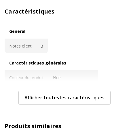
Caractéristiques
Général
Général
Notes client
3
Caractéristiques générales
Caractéristiques générales
Couleur du produit
Noir
Gomme incluse
Oui
Afficher toutes les caractéristiques
Quantité incluse
1
Sous-catégorie
Stylos et crayons
Produits similaires