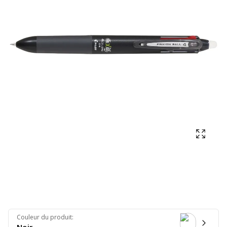
Affich
Couleur du produit
: