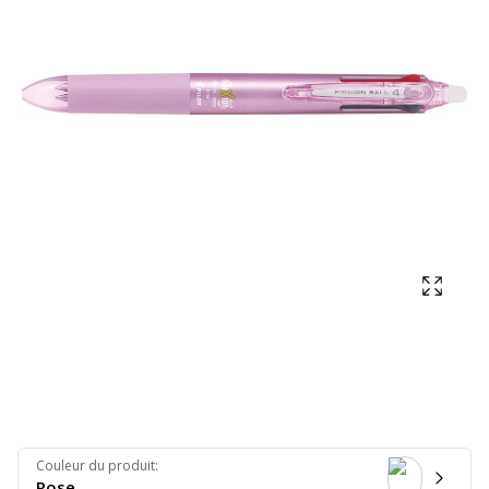
Affich
Couleur du produit
:
Rose