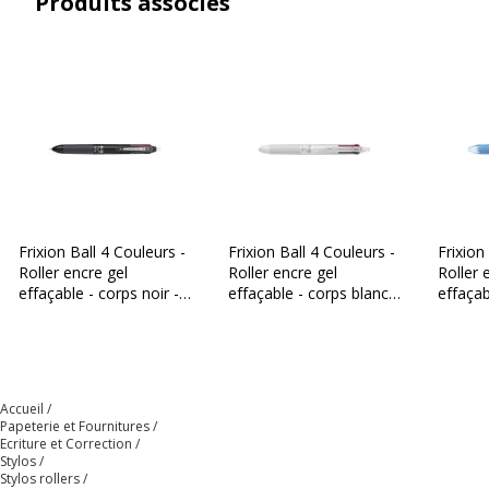
Produits associés
Zone de préhension
Oui
Données d'identification
Données d'identification
Code barre maitre
4902505532870
Marque
Pilot
Frixion Ball 4 Couleurs -
Frixion Ball 4 Couleurs -
Frixion
Référence produit fabricant
4902505532870
Roller encre gel
Roller encre gel
Roller 
effaçable - corps noir -
effaçable - corps blanc -
effaçab
pointe fine
pointe fine
pointe 
Accueil
Papeterie et Fournitures
Ecriture et Correction
Stylos
Stylos rollers