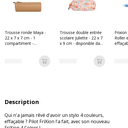
Trousse ronde Maya -
Trousse double entrée
Frixion
22 x 7 x 7 cm - 1
scolaire Juliette - 22 x 7
Roller 
compartiment -
x 9 cm - disponible dans
effaçab
disponible dans
différentes couleurs -
pointe 
différentes couleurs -
Biopic
Biopic
Ajouter au panier
Ajouter au p
Description
Qui n'a jamais rêvé d'avoir un stylo 4 couleurs,
effaçable ? Pilot FriXion l'a fait, avec son nouveau
FriXion 4 Colors !