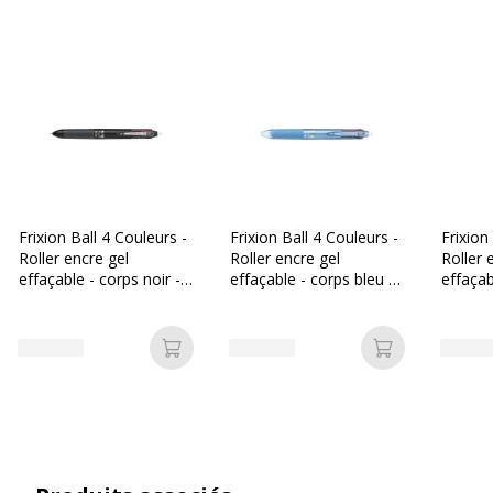
Clip poche
Oui
Couleur d'écriture
Bleu, Noir, Rouge, Vert
Largeur de la ligne
Fin
Fonctionnalités
Encre effaçable
Frixion Ball 4 Couleurs -
Frixion Ball 4 Couleurs -
Frixion
Largeur maximum de la ligne
0.5 mm
Roller encre gel
Roller encre gel
Roller 
(mm)
effaçable - corps noir -
effaçable - corps bleu -
effaçab
pointe fine
pointe fine
champa
Rechargeable
Oui
Ajouter au panier
Ajouter au p
Rétractable
Oui
Type d'encre
Encre en gel
thermosensible