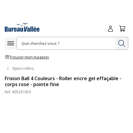
Me connecte
Panie
Re
Afficher la navigation
Trouver mon magasin
Stylos rollers
Frixion Ball 4 Couleurs - Roller encre gel effaçable -
corps rose - pointe fine
Ref.
405231054