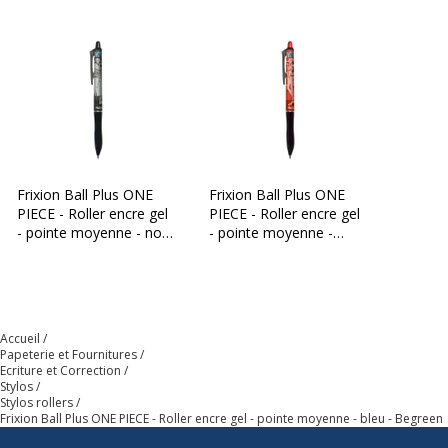
Rétractable
Oui
Type d'encre
Encre en gel
thermosensible
Zone de préhension
Oui
Données d'identification
Frixion Ball Plus ONE
Frixion Ball Plus ONE
Données d'identification
PIECE - Roller encre gel
PIECE - Roller encre gel
- pointe moyenne - noir
- pointe moyenne -
- Begreen
rouge - Begreen
Code barre maitre
4902505681394
Marque
Pilot
Accueil
Papeterie et Fournitures
Référence produit fabricant
4902505681394
Ecriture et Correction
Stylos
Caractéristiques environnementales
Stylos rollers
Caractéristiques environnementales
Frixion Ball Plus ONE PIECE - Roller encre gel - pointe moyenne - bleu - Begreen