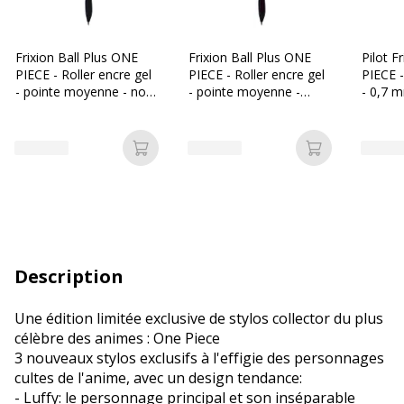
Frixion Ball Plus ONE
Frixion Ball Plus ONE
Pilot F
PIECE - Roller encre gel
PIECE - Roller encre gel
PIECE -
- pointe moyenne - noir
- pointe moyenne -
- 0,7 m
- Begreen
rouge - Begreen
Ajouter au panier
Ajouter au p
Description
Une édition limitée exclusive de stylos collector du plus
célèbre des animes : One Piece
3 nouveaux stylos exclusifs à l'effigie des personnages
cultes de l'anime, avec un design tendance:
- Luffy: le personnage principal et son inséparable