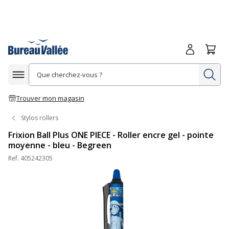
Me connecte
Panie
Re
Afficher la navigation
Trouver mon magasin
Stylos rollers
Frixion Ball Plus ONE PIECE - Roller encre gel - pointe
moyenne - bleu - Begreen
Ref.
405242305