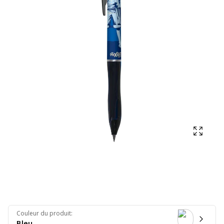
Affich
Couleur du produit
:
Bleu