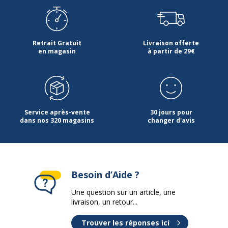
Contenu recyclé du produit
82 %
Contenu recyclé du produit
Fabriqué à partir de
Retrait Gratuit
Livraison offerte
(Commentaire)
plastique recyclé
en magasin
à partir de 29€
Données logistiques
Données logistiques
Quantité emballée
1
Service après-vente
30 jours pour
dans nos 320 magasins
changer d'avis
Besoin d’Aide ?
Une question sur un article, une
livraison, un retour...
Trouver les réponses ici