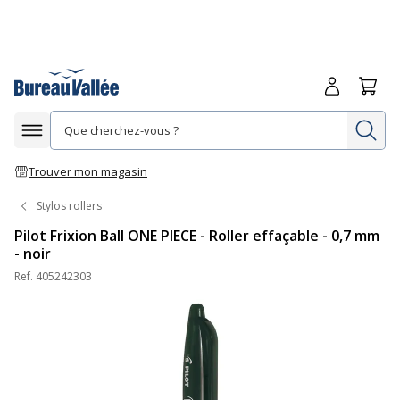
Me connecte
Panie
Re
Afficher la navigation
Trouver mon magasin
Stylos rollers
Pilot Frixion Ball ONE PIECE - Roller effaçable - 0,7 mm
- noir
Ref.
405242303