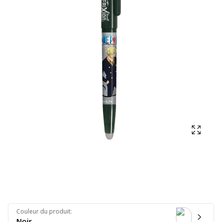
Affich
Couleur du produit
:
Noir