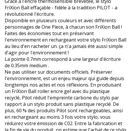
Grâce à l'encre thermosensible brevetée, le stylo
FriXion Ball effaçable - fidèle à la tradition PILOT - a
révolutionné l'écriture.
Disponible en plusieurs couleurs et avec différents
personnages de One Piece, à chacun son FriXion Ball !
Faites des économies tout en préservant
l'environnement en rechargeant votre stylo FriXion Ball
au lieu d'en racheter un. ça n'a jamais été aussi simple
d'agir pour l'environnement !
La pointe 0.7mm correspond à une largeur d'écriture
de 0.35mm medium .
Ne pas utiliser sur documents officiels. Préserver
l'environnement, est un enjeu majeur qui guide depuis
longtemps nos actes et nos réflexions. En produisant
un FriXion Ball roller encre gel avec du plastique
recyclé, Pilot réduit l'empreinte carbone du stylo par
rapport à un stylo produit sans plastique recyclé. De
plus, 60 % des produits Pilot sont rechargeables, ainsi
en rechargeant au moins 3 fois votre stylo, vous
réduirez votre émission de C02. Entre la fabrication et
la fin de vie du produit, on estime que l'achat de ce stylo