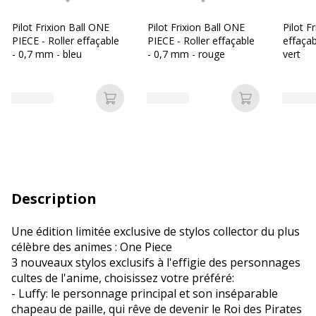
Pilot Frixion Ball ONE
Pilot Frixion Ball ONE
Pilot Fr
PIECE - Roller effaçable
PIECE - Roller effaçable
effaçab
- 0,7 mm - bleu
- 0,7 mm - rouge
vert
Ajouter au panier
Ajouter au p
Description
Une édition limitée exclusive de stylos collector du plus
célèbre des animes : One Piece
3 nouveaux stylos exclusifs à l'effigie des personnages
cultes de l'anime, choisissez votre préféré:
- Luffy: le personnage principal et son inséparable
chapeau de paille, qui rêve de devenir le Roi des Pirates