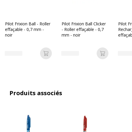
Largeur de la ligne
Moyen
Pilot Frixion Ball - Roller
Pilot Frixion Ball Clicker
Pilot Fr
Fonctionnalités
Encre effaçable
effaçable - 0,7 mm -
- Roller effaçable - 0,7
Recharg
Poignée caoutchoutée
noir
mm - noir
effaçab
Zone de poignée
noir
ergonomique
Ajouter au panier
Ajouter au p
Largeur maximum de la
0.35 mm
ligne (mm)
Matériau du produit
Plastique recyclé
Produits associés
Rechargeable
Oui
Taille de bille
0.7 mm
Type d'encre
Encre en gel
thermosensible