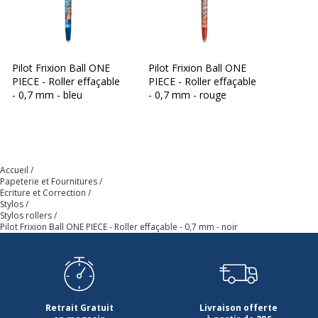
Zone de préhension
Oui
Données d'identification
Pilot Frixion Ball ONE
Pilot Frixion Ball ONE
Données d'identification
PIECE - Roller effaçable
PIECE - Roller effaçable
- 0,7 mm - bleu
- 0,7 mm - rouge
Code barre maitre
4902505680977
Marque
Pilot
Accueil
Papeterie et Fournitures
Référence produit fabricant
4902505680977
Ecriture et Correction
Stylos
Caractéristiques environnementales
Stylos rollers
Caractéristiques environnementales
Pilot Frixion Ball ONE PIECE - Roller effaçable - 0,7 mm - noir
Contenu recyclé du produit
Fabriqué à partir de
(Commentaire)
plastique recyclé
Données logistiques
Retrait Gratuit
Livraison offerte
Données logistiques