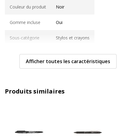
Couleur du produit
Noir
Gomme incluse
Oui
Sous-catégorie
Stylos et crayons
Type de produit
roller effaçable
Afficher toutes les caractéristiques
Type de produit
Roller
Caractéristiques techniques
Caractéristiques techniques
Produits similaires
Avec bouchon
Oui
Clip poche
Oui
Couleur d'écriture
Noir