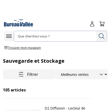
Me connecte
Panie
Re
Afficher la navigation
Trouver mon magasin
Sauvegarde et Stockage
Trier
Filtrer
105
articles
D2 Diffusion - Lecteur de