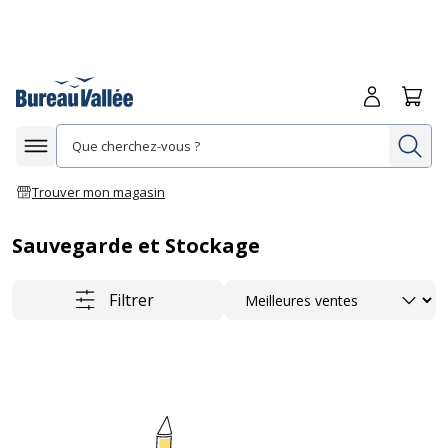
Me connecte
Panie
Re
Afficher la navigation
Trouver mon magasin
Sauvegarde et Stockage
Trier
Filtrer