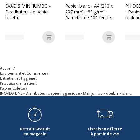
Données d'identification
EVADIS MINI JUMBO -
Papier blanc - A4 (210 x
PH DE
Distributeur de papier
297 mm) - 80 g/m² -
- Papie
toilette
Ramette de 500 feuilles
roulea
Code barre maitre
3378920009814
- Les Prix Mini
Marque
Desty
Ajouter au panier
Ajouter au p
Référence produit fabricant
01DH5821BWD
Dimensions et poids
Dimensions et poids
Accueil
Équipement et Commerce
Entretien et Hygiène
Produits d'entretien
Hauteur
27.5 cm
Papier toilette
INOVEO LINE - Distributeur papier hygiénique - Mini jumbo - double - blanc
Largeur
41 cm
Profondeur
14.5 cm
Retrait Gratuit
Livraison offerte
en magasin
à partir de 29€