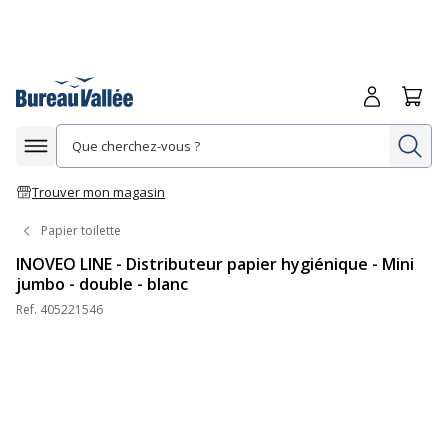
Me connecte
Panie
Re
Afficher la navigation
Trouver mon magasin
Papier toilette
INOVEO LINE - Distributeur papier hygiénique - Mini
jumbo - double - blanc
Ref.
405221546