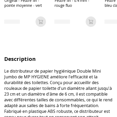
Original - Feutre fin -
Feutre fin - 0.4 mm -
Feutre 
pointe moyenne - vert
rouge fluo
bleu cla
Ajouter au panier
Ajouter au p
Description
Le distributeur de papier hygiénique Double Mini
Jumbo de MP HYGIENE améliore l'efficacité et la
durabilité des toilettes. Conçu pour accueillir des
rouleaux de papier toilette d'un diamètre allant jusqu'à
23 cm et un diamètre d'âme de 6 cm, il est compatible
avec différentes tailles de consommables, ce qui le rend
adapté aux salles de bains à forte fréquentation.
Fabriqué en plastique ABS robuste, ce distributeur est
conçu pour durer tout en conservant son attrait