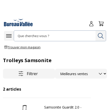
Me connecte
Panie
Re
Afficher la navigation
Trouver mon magasin
Trolleys Samsonite
Trier
Filtrer
2
articles
Samsonite Guardit 2.0 -