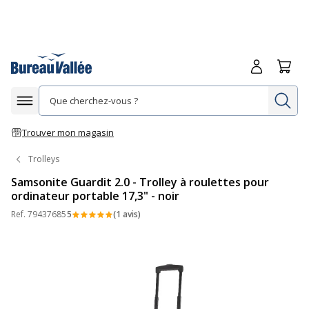
Me connecte
Panie
Re
Afficher la navigation
Trouver mon magasin
Trolleys
Samsonite Guardit 2.0 - Trolley à roulettes pour
ordinateur portable 17,3" - noir
Ref.
79437685
5
(1 avis)