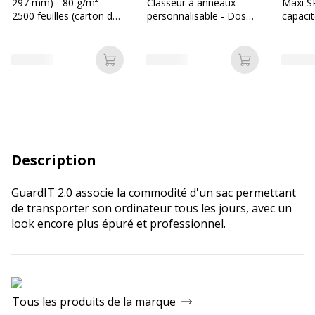
297 mm) - 80 g/m² -
Classeur à anneaux
Maxi S
2500 feuilles (carton de
personnalisable - Dos
capacit
5 ramettes) - Bureau
35 mm - A4 - disponible
agrafe
Vallée
dans différentes
couleurs
Ajouter au panier
Ajouter au p
Description
GuardIT 2.0 associe la commodité d'un sac permettant
de transporter son ordinateur tous les jours, avec un
look encore plus épuré et professionnel.
Tous les produits de la marque