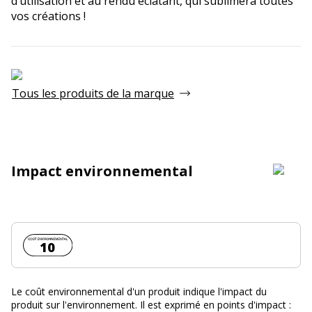
d’utilisation et au rendu éclatant, qui sublimera toutes
vos créations !
Tous les produits de la marque
Impact environnemental
Coût environnemental :
10
Le coût environnemental d'un produit indique l'impact du
produit sur l'environnement. Il est exprimé en points d'impact :