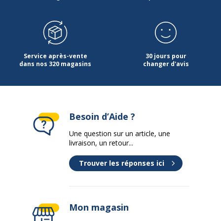
Matériau du produit
Polypropylène
Rechargeable
Oui
Service après-vente
30 jours pour
Séchage rapide
dans nos 320 magasins
Oui
changer d'avis
Type d'embout
Ogive
Type d'encre
Encre pigmentée à base
Besoin d’Aide ?
d'eau
Une question sur un article, une
livraison, un retour...
Données d'identification
Données d'identification
Trouver les réponses ici
Code barre maitre
4902778916193
Marque
POSCA
Mon magasin