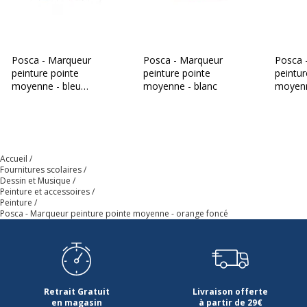
Pointe de rechange
Pointe réversible
Résistant
Résistant aux intempéries
Résistant à l'eau
Posca - Marqueur
Posca - Marqueur
Posca 
Résistant à la
peinture pointe
peinture pointe
peintur
décoloration
moyenne - bleu
moyenne - blanc
moyenn
Sans alcool
métallique
Sans solvants
Soluble dans l'eau
Utilisation en
intérieur/extérieur
Accueil
Zone de saisie à code
Fournitures scolaires
couleur
Dessin et Musique
Peinture et accessoires
Peinture
Forme du corps
Rond
Posca - Marqueur peinture pointe moyenne - orange foncé
Largeur maximum de la
2.5 mm
ligne (mm)
Matériau d'embout
Polyester
Retrait Gratuit
Livraison offerte
en magasin
à partir de 29€