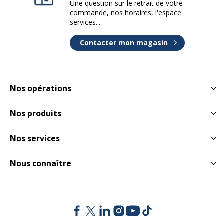
Une question sur le retrait de votre
Référence produit fabricant
PC5M OF
commande, nos horaires, l'espace
services...
Caractéristiques environnementales
Caractéristiques environnementales
Contacter mon magasin
Contenu recyclé du produit
41 %
Nos opérations
Impact environnemental
undefined kg CO2e
Nos produits
Nos services
Nous connaître