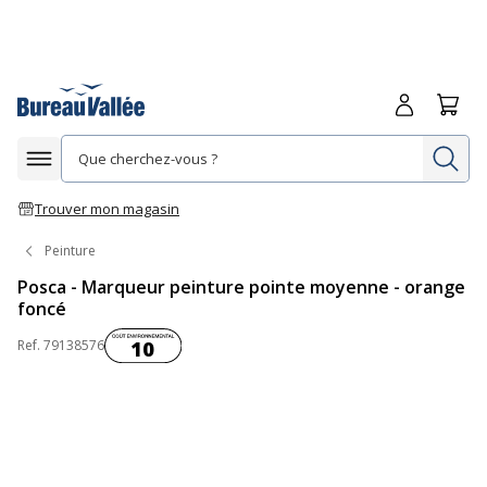
Me connecte
Panie
Re
Afficher la navigation
Trouver mon magasin
Peinture
Posca - Marqueur peinture pointe moyenne - orange
foncé
Coût environnemental :
Ref.
79138576
10