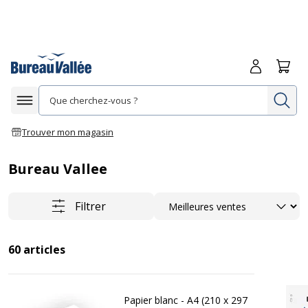
Me connecte
Panie
Re
Afficher la navigation
Trouver mon magasin
Bureau Vallee
Trier
Filtrer
60
articles
Papier blanc - A4 (210 x 297