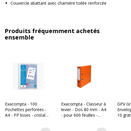
Couvercle abattant avec charnière toilée renforcée
Produits fréquemment achetés
ensemble
Exacompta - 100
Exacompta - Classeur à
GPV Gr
Pochettes perforées -
levier - Dos 80 mm - A4
Envelo
A4 - PP lisses - cristal
- pour 600 feuilles -
10 grat
6/100E
orange
162 mm
fenêtre