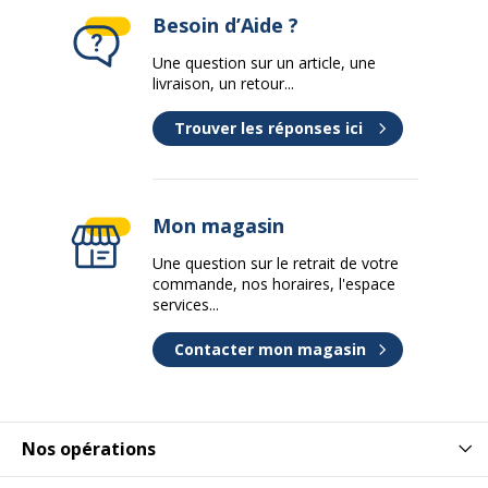
Besoin d’Aide ?
Quantité incluse
1
Une question sur un article, une
livraison, un retour...
Type de produit
Boîte de transfert
Trouver les réponses ici
Données d'identification
Données d'identification
Code barre maitre
3362940009961
Mon magasin
Une question sur le retrait de votre
Marque
Oxford
commande, nos horaires, l'espace
services...
Référence produit fabricant
400156132
Contacter mon magasin
Nos opérations