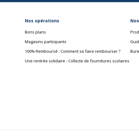
produit
Nombre de
144 Page(s)
Nos opérations
Nos
pages ou
feuilles
Bons plans
Prod
Magasins participants
Guid
Relié
Reliure latérale
100% Remboursé : Comment se faire rembourser ?
Bure
Une rentrée solidaire - Collecte de fournitures scolaires
Taille du
Midi
fabricant
Thème/Design
Gaudi's sun
Type de
Couverture rigide
couverture
Type de réglure
Uni
Type de reliure
Reliure piquée