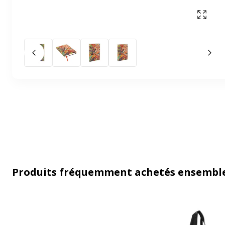
Affich
Slide précédent
Slid
Produits fréquemment achetés ensembl