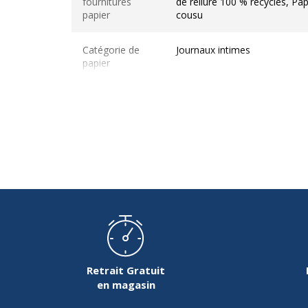
fournitures
de reliure 100 % recyclés, Pa
papier
cousu
Catégorie de
Journaux intimes
papier
Compartiments
Mémento de poche
Couleur(s) du
Ivoire
papier
Finition du
Vergé
papier
Format
12,5 x 18 cm
Grammage
120 g/m2
Retrait Gratuit
en magasin
Matériau(x) du
Papier