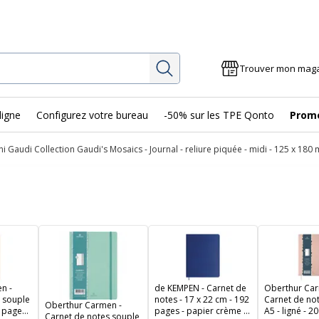
Rechercher
Trouver mon mag
ligne
Configurez votre bureau
-50% sur les TPE Qonto
Prom
 Gaudi Collection Gaudi's Mosaics - Journal - reliure piquée - midi - 125 x 180 
n -
de KEMPEN - Carnet de
Oberthur Car
 souple
notes - 17 x 22 cm - 192
Carnet de no
Oberthur Carmen -
0 pages -
pages - papier crème -
A5 - ligné - 2
Carnet de notes souple