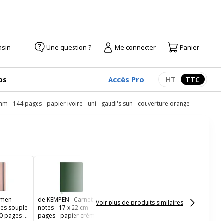
asin
Une question ?
Me connecter
Panier
Accès Pro
os
HT
TTC
Afficher les pr
Afficher
mm - 144 pages - papier ivoire - uni - gaudi's sun - couverture orange
de KEMPEN - Carnet de
notes - 17 x 22 cm - 192
pages - papier crème -
ligné - ashblack
men -
de KEMPEN - Carnet de
Voir plus de produits similaires
tes souple
notes - 17 x 22 cm - 192
00 pages -
pages - papier crème -