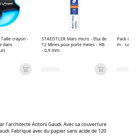
Taille crayon -
STAEDTLER Mars micro - Etui de
Pack de 3
le dans
12 Mines pour porte mines - HB
m - Les P
urs
- 0,9 mm
Ajouter au panier
Ajouter au pan
ar l'architecte Antoni Gaudi. Avec sa couverture
Gaudi. Fabriqué avec du papier sans acide de 120