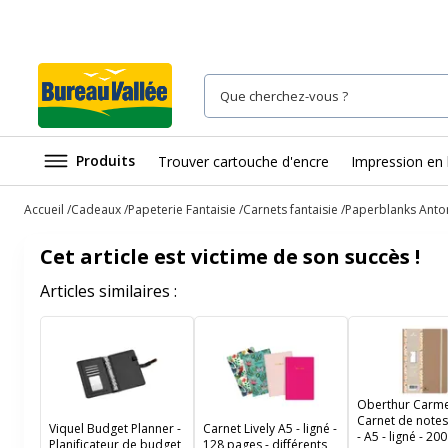
Produits
Trouver cartouche d'encre
Impression en 
Accueil
Cadeaux
Papeterie Fantaisie
Carnets fantaisie
Paperblanks Antoni
Cet article est victime de son succès !
Articles similaires :
Oberthur Carme
Carnet de notes
Viquel Budget Planner -
Carnet Lively A5 - ligné -
- A5 - ligné - 20
Planificateur de budget
128 pages - différents