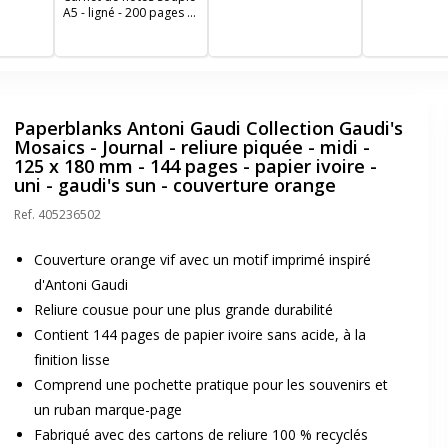
ligné - blue note
blush
A5 - ligné - 200 pages -
menthe
Paperblanks Antoni Gaudi Collection Gaudi's
Mosaics - Journal - reliure piquée - midi -
125 x 180 mm - 144 pages - papier ivoire -
uni - gaudi's sun - couverture orange
Ref.
405236502
Couverture orange vif avec un motif imprimé inspiré
d'Antoni Gaudi
Reliure cousue pour une plus grande durabilité
Contient 144 pages de papier ivoire sans acide, à la
finition lisse
Comprend une pochette pratique pour les souvenirs et
un ruban marque-page
Fabriqué avec des cartons de reliure 100 % recyclés