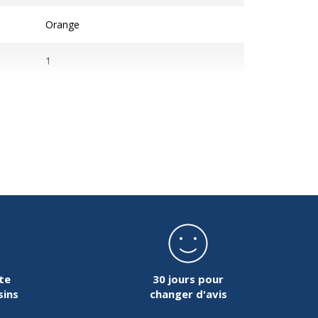
Orange
1
Fermeture par enroulement
te
30 jours pour
sins
changer d'avis