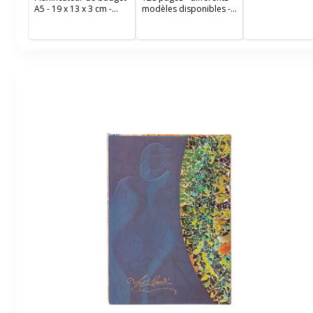
sable
A5 - 19 x 13 x 3 cm -
modèles disponibles -
noir - polyuréthane
Viquel