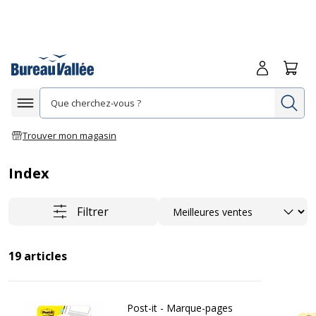
Me connecte
Panie
Re
Afficher la navigation
Trouver mon magasin
Index
Trier
Filtrer
19
articles
Post-it - Marque-pages