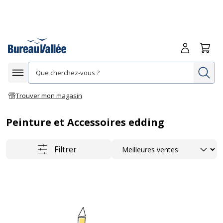
Me connecte
Panie
Re
Afficher la navigation
Trouver mon magasin
Peinture et Accessoires edding
Trier
Filtrer