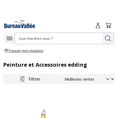
Me connecte
Panie
Re
Afficher la navigation
Trouver mon magasin
Peinture et Accessoires edding
Trier
Filtrer