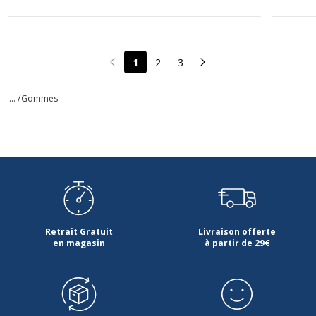
1
2
3
Page précédente
Page suivante
... /
Gommes
Retrait Gratuit
Livraison offerte
en magasin
à partir de 29€