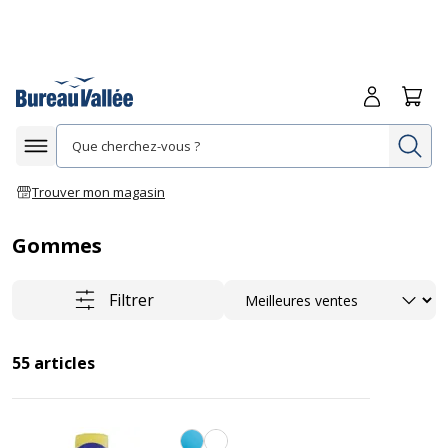
Me connecte
Panie
Re
Afficher la navigation
Trouver mon magasin
Gommes
Trier
Filtrer
55
articles
Bleu