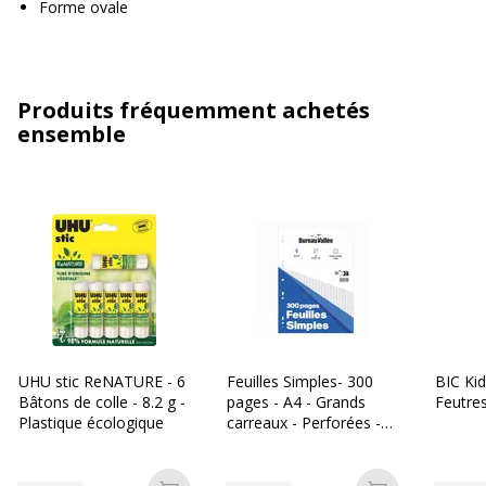
Forme ovale
Produits fréquemment achetés
ensemble
UHU stic ReNATURE - 6
Feuilles Simples- 300
BIC Kid
Bâtons de colle - 8.2 g -
pages - A4 - Grands
Feutres
Plastique écologique
carreaux - Perforées -
Bureau Vallée