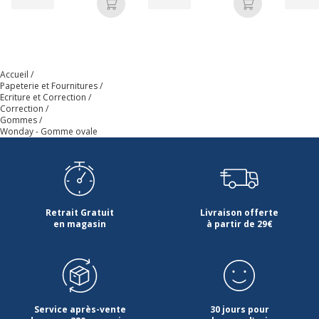
fabricant
Ajouter au panier
Ajouter au p
Dimensions et poids
Dimensions et poids
Accueil
Hauteur
11 mm
Papeterie et Fournitures
Ecriture et Correction
Correction
Largeur
56 mm
Gommes
Wonday - Gomme ovale
Profondeur
25 mm
Retrait Gratuit
Livraison offerte
en magasin
à partir de 29€
Service après-vente
30 jours pour