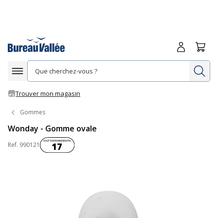
Me connecte
Panie
Re
Afficher la navigation
Trouver mon magasin
Gommes
Wonday - Gomme ovale
Coût environnemental :
Ref.
990121
17