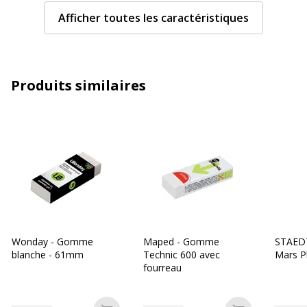
Catégorie de couleur
Blanc
Afficher toutes les caractéristiques
Quantité incluse
1
Type de produit
Gomme
Produits similaires
Caractéristiques environnementales
Caractéristiques environnementales
Impact environnemental
undefined kg CO2e
Données d'identification
Données d'identification
Code barre maitre
3457704720210,3701254712714
Wonday - Gomme
Maped - Gomme
STAED
blanche - 61mm
Technic 600 avec
Mars Pl
Marque
Wonday
fourreau
Référence produit
FCR350163