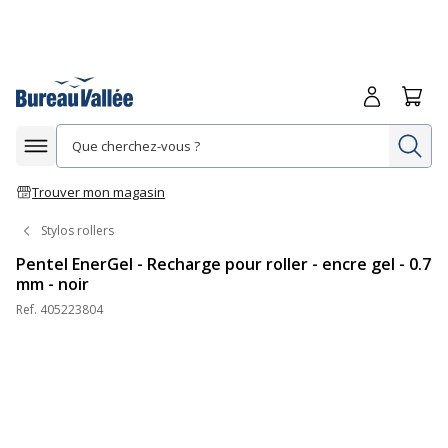
Me connecte
Panie
Re
Afficher la navigation
Trouver mon magasin
Stylos rollers
Pentel EnerGel - Recharge pour roller - encre gel - 0.7
mm - noir
Ref.
405223804