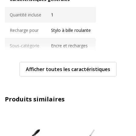
Quantité incluse
1
Recharge pour
Stylo à bille roulante
Sous-catégorie
Encre et recharges
Type de produit
Recharge
Afficher toutes les caractéristiques
Informations sur les services
Informations sur les services
Normes de conformité
ISO 27668-2
Produits similaires
Caractéristiques techniques
Caractéristiques techniques
Couleur d'écriture
Noir