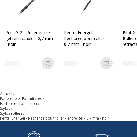
Largeur maximum de la ligne (mm)
0.35 mm
Taille de bille
0.7 mm
Pilot G-2 - Roller encre
Pentel Energel -
Pilot G
gel rétractable - 0,7 mm
Recharge pour roller -
Roller 
Type d'encre
Encre gel
- noir
0,7 mm - noir
rétract
noir
Données d'identification
Données d'identification
Ajouter au panier
Ajouter au p
Code barre maitre
884851019950
Marque
Pentel
Accueil
Papeterie et Fournitures
Référence produit fabricant
LRP7-AX
Ecriture et Correction
Stylos
Stylos rollers
Pentel EnerGel - Recharge pour roller - encre gel - 0.7 mm - noir