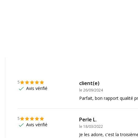
ond
.3 mm
i
i
 mm
5
client(e)
i
Avis vérifié
le
26/09/2024
Parfait, bon rapport qualité pr
5
Perle L.
Avis vérifié
le
18/03/2022
Je les adore, c'est la troisi