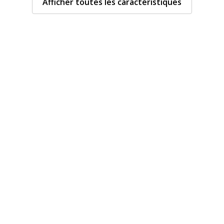
Afficher toutes les caractéristiques
Type de produit
Données d'identificati
Données d'identification
i
Code barre maitre
i
Marque
eu
Référence produit fabrica
oyen
cre à faible viscosité