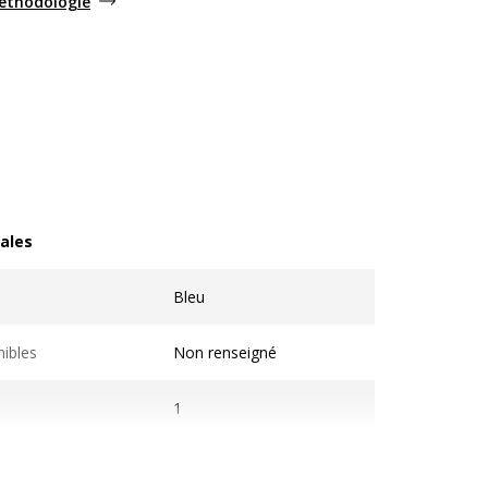
méthodologie
ales
les
Bleu
nibles
Non renseigné
1
Stylos et crayons