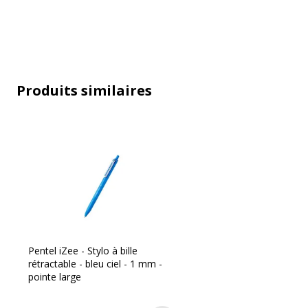
Produits similaires
Caractéristiques techniques
Caractéristiques techniques
Avec bouchon
Ou
Clip poche
Ou
Couleur d'écriture
Bl
Largeur de la ligne
M
Pentel iZee - Stylo à bille
rétractable - bleu ciel - 1 mm -
pointe large
Fonctionnalités
En