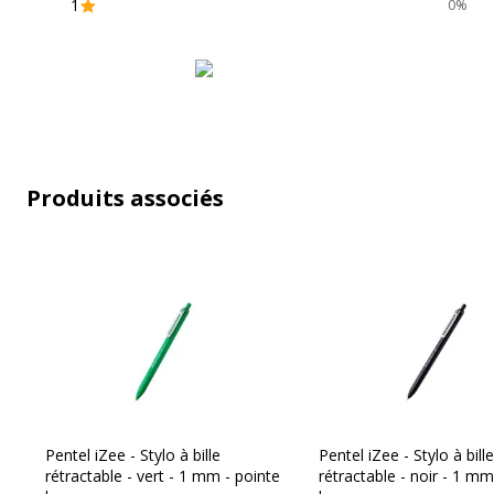
1
0%
Emballage sans plastique
Impact environnemental
Produit compostable
Produit rechargeable
Produits associés
Produit sans plastique
Produit recyclable
Présence de substance dangereuses
Pentel iZee - Stylo à bille
Pentel iZee - Stylo à bille
rétractable - vert - 1 mm - pointe
rétractable - noir - 1 mm