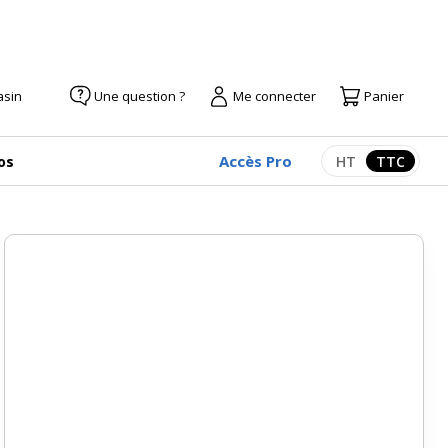
asin
Une question ?
Me connecter
Panier
Accès Pro
os
HT
TTC
Afficher les pr
Afficher