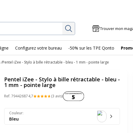
Rechercher
Trouver mon mag
ligne
Configurez votre bureau
-50% sur les TPE Qonto
Prom
s
Pentel iZee - Stylo à bille rétractable - bleu - 1 mm - pointe large
Pentel iZee - Stylo à bille rétractable - bleu -
1 mm - pointe large
Coût environnemental :
Ref.
79442687
4,7
(3 avis)
5
Couleur
:
Bleu