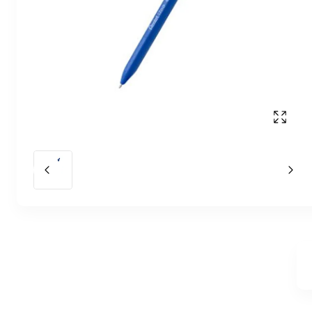
Affich
Slide précédent
Slid