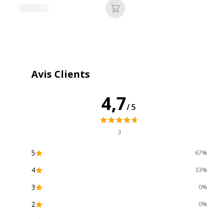
Forme du corps
R
Ajouter au panier
Largeur maximum de la ligne (mm)
0
Rechargeable
Ou
Avis Clients
Rétractable
Ou
4,7
/5
Taille de bille
1
3
Zone de préhension
Ou
5
67%
4
33%
3
0%
Caractéristiques environnementales
2
0%
Caractéristiques environnementales