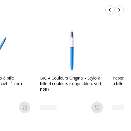
Produits p
Produi
o à bille
BIC 4 Couleurs Original - Stylo à
Paper Mat
 ciel - 1 mm -
bille 4 couleurs (rouge, bleu, vert,
à bille - 
noir)
Ajouter au panier
Ajouter au pan