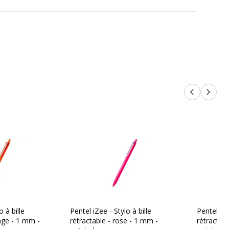
Produits p
Produi
o à bille
Pentel iZee - Stylo à bille
Pentel iZe
nge - 1 mm -
rétractable - rose - 1 mm -
rétractabl