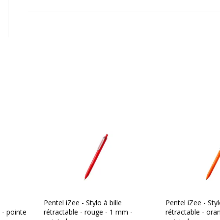
Oui
undefined kg CO2e
Non compostable
Oui
Non
Non renseigné
Non
Pentel iZee - Stylo à bille
Pentel iZee - Styl
 - pointe
rétractable - rouge - 1 mm -
rétractable - ora