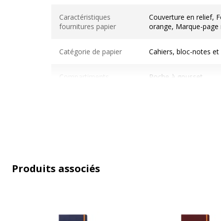
Caractéristiques techniques
Caractéristiques
Couverture en relief, 
fournitures papier
orange, Marque-page 
Catégorie de papier
Cahiers, bloc-notes et
Compartiments
Poche à gousset
Couleur(s) du papier
Ivoire
Format
A5 (14,8 x 21 cm)
Grammage
90 g/m2
Produits associés
Matériau(x) du produit
Vélin
Matière de la
Polyuréthane (PU), Simi
couverture