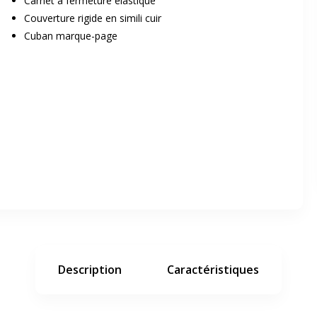
Carnet à fermeture élastique
Couverture rigide en simili cuir
Cuban marque-page
er en plein écran
e suivant
Description
Caractéristiques