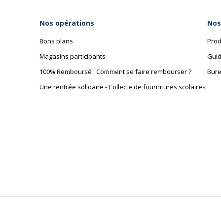
Caractéristiques environnementales
Certification PEFC
Nos opérations
Nos
Bons plans
Prod
Magasins participants
Guid
100% Remboursé : Comment se faire rembourser ?
Bure
Une rentrée solidaire - Collecte de fournitures scolaires
Dimensions et poids
Dimensions et poids
Hauteur
Largeur
Poids du produit