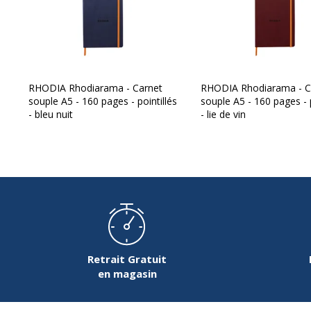
Nombre de pages
160 Page(s)
Nombre de pages ou
80 Feuille(s)
feuilles
RHODIA Rhodiarama - Carnet
RHODIA Rhodiarama - C
souple A5 - 160 pages - pointillés
souple A5 - 160 pages - p
Relié
Reliure latérale
- bleu nuit
- lie de vin
Type de couverture
Couverture souple
Type de réglure
Pointillé
Type de réglure
Pointillé
Retrait Gratuit
en magasin
Caractéristiques environnementales