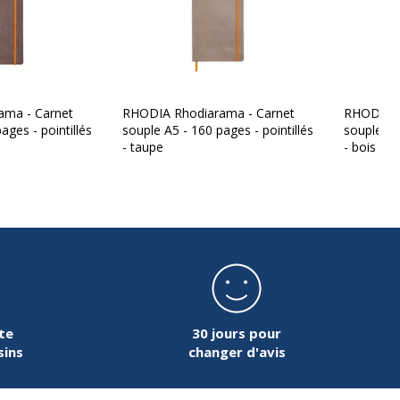
ama - Carnet
RHODIA Rhodiarama - Carnet
RHODIA R
ages - pointillés
souple A5 - 160 pages - pointillés
souple A5 
- taupe
- bois de
te
30 jours pour
sins
changer d'avis
on