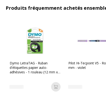
Produits fréquemment achetés ensembl
Dymo LetraTAG - Ruban
Pilot Hi-Tecpoint V5 - Rol
d'étiquettes papier auto-
mm - violet
adhésives - 1 rouleau (12 mm x
4 m) - fond blanc écriture noire
Ajouter au panier