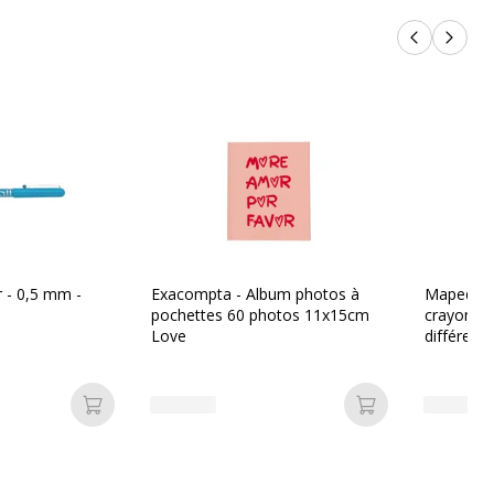
Produits p
Produi
er - 0,5 mm -
Exacompta - Album photos à
Maped Cro
pochettes 60 photos 11x15cm
crayon - 
Love
différent
Ajouter au panier
Ajouter au pan