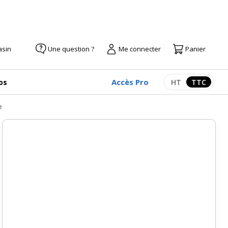
asin
Une question ?
Me connecter
Panier
Accès Pro
os
HT
TTC
Afficher les pr
Afficher
e