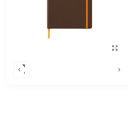
Affich
Slide précédent
Slid