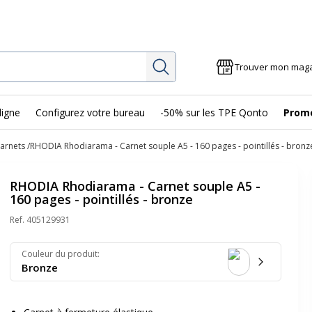
Rechercher
Trouver mon mag
ligne
Configurez votre bureau
-50% sur les TPE Qonto
Prom
arnets
RHODIA Rhodiarama - Carnet souple A5 - 160 pages - pointillés - bronz
RHODIA Rhodiarama - Carnet souple A5 -
160 pages - pointillés - bronze
Ref.
405129931
Couleur du produit
:
Bronze