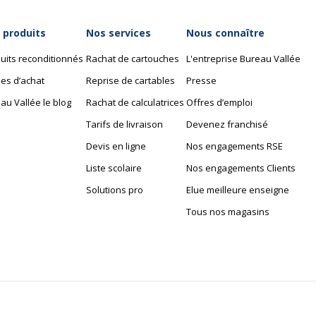
Données d'identification
Oui
Code barre maitre
 produits
Nos services
Nous connaître
uits reconditionnés
Rachat de cartouches
L'entreprise Bureau Vallée
Marque
es d’achat
Reprise de cartables
Presse
Référence produit fabrica
au Vallée le blog
Rachat de calculatrices
Offres d’emploi
Tarifs de livraison
Devenez franchisé
Devis en ligne
Nos engagements RSE
Liste scolaire
Nos engagements Clients
Solutions pro
Elue meilleure enseigne
Tous nos magasins
11 mm
148 mm
290 g