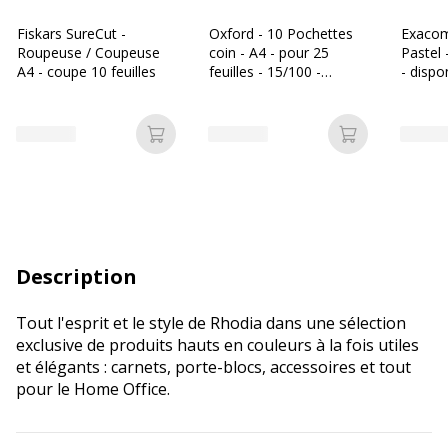
Fiskars SureCut -
Oxford - 10 Pochettes
Exacom
Roupeuse / Coupeuse
coin - A4 - pour 25
Pastel 
A4 - coupe 10 feuilles
feuilles - 15/100 -
- dispo
incolore
différe
Ajouter au panier
Ajouter au p
Description
Tout l'esprit et le style de Rhodia dans une sélection
exclusive de produits hauts en couleurs à la fois utiles
et élégants : carnets, porte-blocs, accessoires et tout
pour le Home Office.