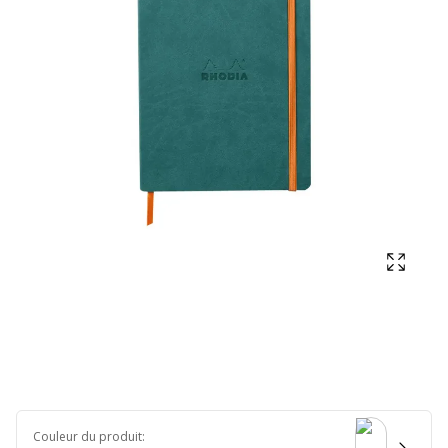
Affich
Couleur du produit
: