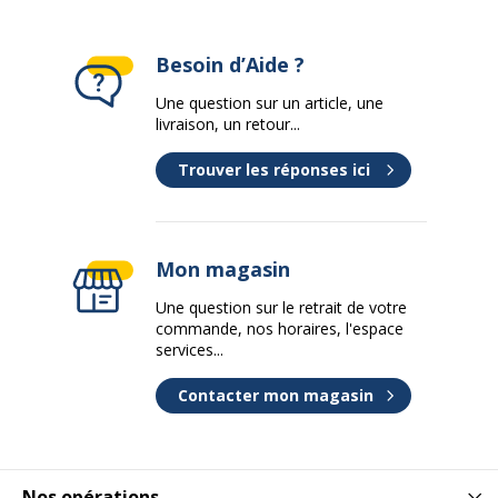
Quantité incluse
1
Besoin d’Aide ?
Type de
Fermeture élastique sur toute la
fermeture
longueur
Une question sur un article, une
livraison, un retour...
Caractéristiques environnementales
Caractéristiques environnementales
Trouver les réponses ici
Certification PEFC
Oui
Mon magasin
Données d'identification
Données d'identification
Une question sur le retrait de votre
commande, nos horaires, l'espace
Code barre maitre
3037921174425
services...
Contacter mon magasin
Marque
RHODIA
Référence produit fabricant
117442C
Nos opérations