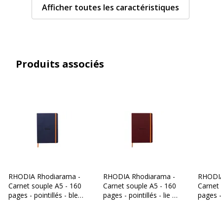
Couleur(s) du
Ivoire
Afficher toutes les caractéristiques
papier
Format
A5 (14,8 x 21 cm)
Produits associés
Grammage
90 g/m2
Matériau(x) du
Vélin
produit
Matière de la
Polyuréthane (PU), Similicuir
couverture
Nombre de pages
160 Page(s)
RHODIA Rhodiarama -
RHODIA Rhodiarama -
RHODIA
Nombre de pages
80 Feuille(s)
Carnet souple A5 - 160
Carnet souple A5 - 160
Carnet
ou feuilles
pages - pointillés - bleu
pages - pointillés - lie de
pages -
nuit
vin
Relié
Reliure latérale