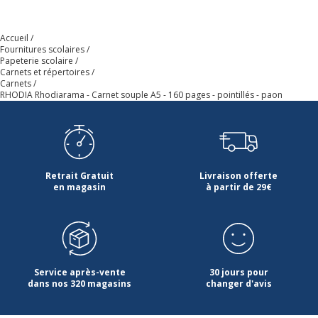
Type de couverture
Couverture souple
Accueil
Fournitures scolaires
Papeterie scolaire
Type de réglure
Pointillé
Carnets et répertoires
Carnets
RHODIA Rhodiarama - Carnet souple A5 - 160 pages - pointillés - paon
Type de réglure
Pointillé
Caractéristiques générales
Caractéristiques générales
Retrait Gratuit
Livraison offerte
Catégorie de
Bleu
en magasin
à partir de 29€
couleur
Couleur
Paon
extérieure
Service après-vente
30 jours pour
Couleur du
Bleu pétrole
dans nos 320 magasins
changer d'avis
produit