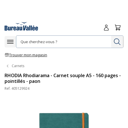
Me connecte
Panie
Re
Afficher la navigation
Trouver mon magasin
Carnets
RHODIA Rhodiarama - Carnet souple A5 - 160 pages -
pointillés - paon
Ref.
405129924