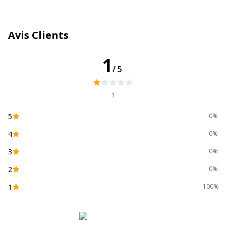
Compartiments
Pochette sur la couverture
arrière
Avis Clients
Couleur de l'extérieur
Couverture framboise
(pour SD)
1
/5
Couleur(s) du papier
Ivoire
1
Couleur(s) du papier
Papier ivoire
5
0%
Format
A5 (14,8 x 21 cm)
4
0%
3
0%
Grammage
90 g/m2
2
0%
Matériau(x) du produit
Vélin
1
100%
Matière de la couverture
Cuir italien