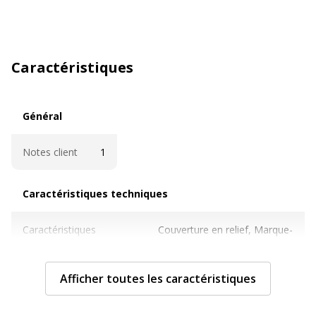
Caractéristiques
Général
Général
Notes client
1
Caractéristiques techniques
Caractéristiques techniques
Caractéristiques
Couverture en relief, Marque-
fournitures papier
page ruban
Afficher toutes les caractéristiques
Catégorie de papier
Cahiers, bloc-notes et
recharges