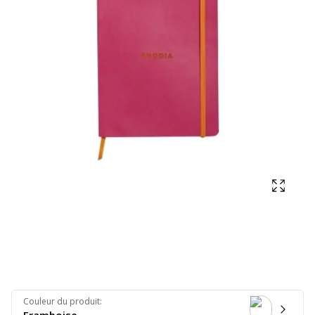
Affich
Couleur du produit
: