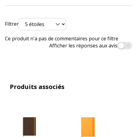
Nombre de pages
160 Page(s)
Nombre de pages ou
80 Feuille(s)
Filtrer
feuilles
Ce produit n'a pas de commentaires pour ce filtre
Relié
Reliure latérale
Afficher les réponses aux avis
Type de couverture
Couverture souple
Type de réglure
Ligné
Produits associés
Type de reliure
Relié
Type de réglure
Ligné
Caractéristiques générales
Caractéristiques générales