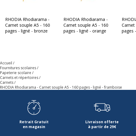
Catégorie de couleur
Rouge
Couleur extérieure
Framboise
RHODIA Rhodiarama -
RHODIA Rhodiarama -
RHODIA
Carnet souple A5 - 160
Carnet souple A5 - 160
Carnet
pages - ligné - bronze
pages - ligné - orange
pages -
Couleur du produit
Framboise
Quantité incluse
1
Type de fermeture
Bande élastique
Accueil
Fournitures scolaires
Papeterie scolaire
Caractéristiques environnementales
Carnets et répertoires
Caractéristiques environnementales
Carnets
RHODIA Rhodiarama - Carnet souple A5 - 160 pages - ligné - framboise
Certification PEFC
Oui
Données d'identification
Données d'identification
Retrait Gratuit
Livraison offerte
en magasin
à partir de 29€
Code barre maitre
3037921174128