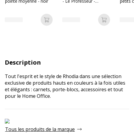
pointe moyenne - noir
- Le Professeur -
petits 
Semainier Horizontal -
couleur
Français - Impala - Noir
- 12 mois de mi-juillet à
Ajouter au panier
Ajouter au p
mi-juillet - 21x27 cm
Description
Tout l'esprit et le style de Rhodia dans une sélection
exclusive de produits hauts en couleurs à la fois utiles
et élégants : carnets, porte-blocs, accessoires et tout
pour le Home Office.
Tous les produits de la marque