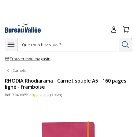
Me connecte
Panie
Re
Afficher la navigation
Trouver mon magasin
Carnets
RHODIA Rhodiarama - Carnet souple A5 - 160 pages -
ligné - framboise
Ref.
79406659
1
(1 avis)