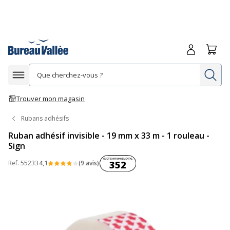
Me connecte
Panie
Re
Afficher la navigation
Trouver mon magasin
Rubans adhésifs
Ruban adhésif invisible - 19 mm x 33 m - 1 rouleau -
Sign
Coût environnemental :
Ref.
55233
4,1
(9 avis)
352