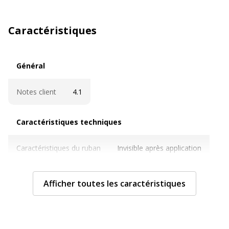
Caractéristiques
Général
Général
Notes client
4.1
Caractéristiques techniques
Caractéristiques techniques
Caractéristiques du ruban
Invisible après application
Épaisseur (totale)
50 µm
Afficher toutes les caractéristiques
Largeur du ruban
19 mm
Longueur du ruban
33 m