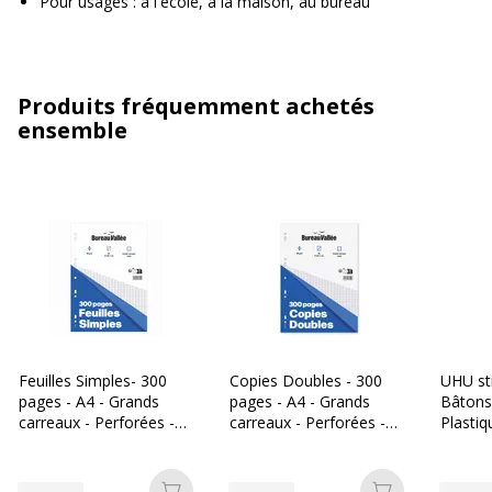
Pour usages : à l'école, à la maison, au bureau
Produits fréquemment achetés
ensemble
Feuilles Simples- 300
Copies Doubles - 300
UHU st
pages - A4 - Grands
pages - A4 - Grands
Bâtons 
carreaux - Perforées -
carreaux - Perforées -
Plastiq
Bureau Vallée
Bureau Vallée