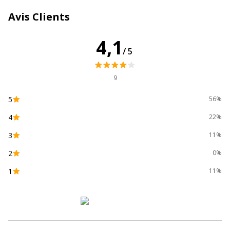
Impact environnemental
undefined kg CO2e
Avis Clients
Données d'identification
4,1
Données d'identification
/5
Code barre maitre
3173740096859
9
Marque
SiGN
5
56%
4
22%
Référence produit fabricant
SG09685
3
11%
2
0%
1
11%