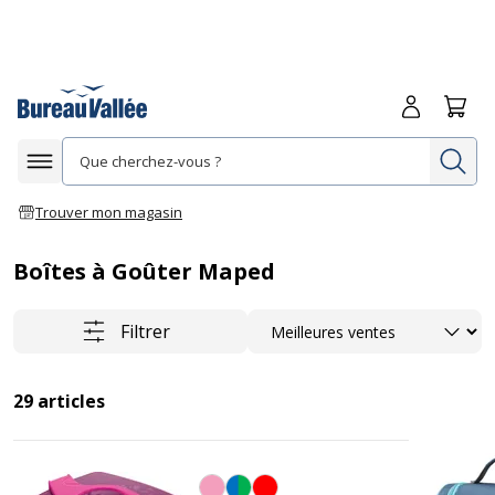
Me connecte
Panie
Re
Afficher la navigation
Trouver mon magasin
Boîtes à Goûter Maped
Trier
Filtrer
29
articles
Rose