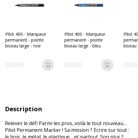
Pilot 400 - Marqueur
Pilot 400 - Marqueur
Pilot 4
permanent - pointe
permanent - pointe
perman
biseau large - noir
biseau large - bleu
biseau 
Ajouter au panier
Ajouter au p
Description
Relevez le défi Parmi les pros, voilà le tout nouveau…
Pilot Permanent Marker ! Sa mission ? Ecrire sur tout :
le bois, le métal, le plastique… et partout. Son plus ?