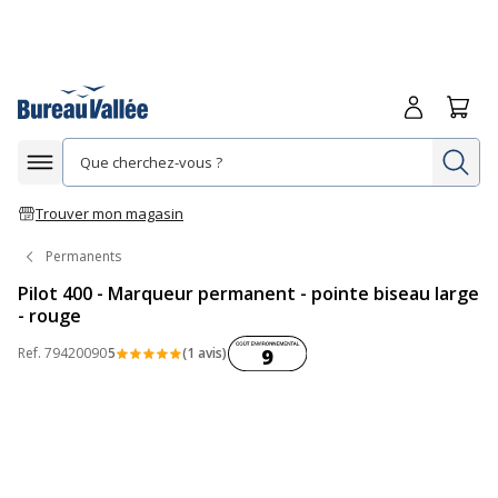
Me connecte
Panie
Re
Afficher la navigation
Trouver mon magasin
Permanents
Pilot 400 - Marqueur permanent - pointe biseau large
- rouge
Coût environnemental :
Ref.
79420090
5
(1 avis)
9