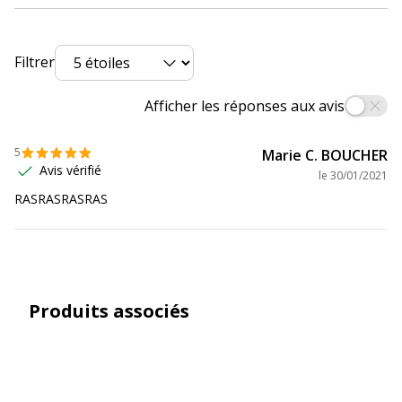
Données d'identification
Données d'identification
Filtrer
Code barre maitre
4902505511189
Afficher les réponses aux avis
Marque
Pilot
5
Marie C. BOUCHER
Avis vérifié
le
30/01/2021
Référence produit fabricant
SCA-400-R
RASRASRASRAS
Caractéristiques environnementales
Caractéristiques environnementales
Emballage sans plastique
Oui
Produits associés
Impact environnemental
undefined kg
CO2e
Produit compostable
Non compostable