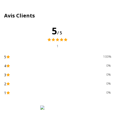
Résistant
Résistant au froid
Résistant à l'abrasion
Avis Clients
Résistant à l'eau
Résistant à la chaleur
Sans toluène
5
Sans xylène
/5
Largeur maximum de la
4 mm
1
ligne (mm)
5
100%
Matériau du produit
Plastique
4
0%
Permanent
Oui
3
0%
2
0%
Taille de l'embout
4.5 mm
1
0%
Type d'embout
Biseau
Type d'encre
Encre à huile