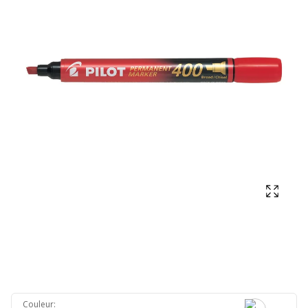
Affich
Couleur
: