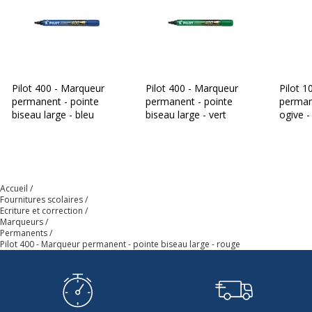
Produit rechargeable
Non
Produit sans plastique
Non
Pilot 400 - Marqueur
Pilot 400 - Marqueur
Pilot 1
Produit recyclable
Non
permanent - pointe
permanent - pointe
perman
biseau large - bleu
biseau large - vert
ogive -
Présence de substance
Non
dangereuses
Accueil
Fournitures scolaires
Ecriture et correction
Marqueurs
Permanents
Pilot 400 - Marqueur permanent - pointe biseau large - rouge