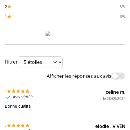
2
0%
Dimensions et poids
Dimensions et poids
1
9%
Hauteur
51.2 mm
Largeur
34 mm
Poids du produit
17.1 g
Filtrer
Profondeur
33.8 mm
Afficher les réponses aux avis
5
celine m.
Avis vérifié
le
28/09/2024
Bonne qualité
5
elodie . VIVEN