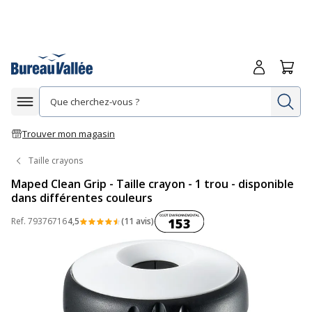
Me connecte
Panie
Re
Afficher la navigation
Trouver mon magasin
Taille crayons
Maped Clean Grip - Taille crayon - 1 trou - disponible
dans différentes couleurs
Coût environnemental :
Ref.
79376716
4,5
(11 avis)
153