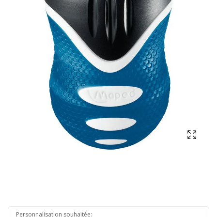
Affich
Personnalisation souhaitée
: