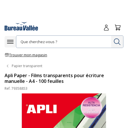
Me connecte
Panie
Re
Afficher la navigation
Trouver mon magasin
Papier transparent
Apli Paper - Films transparents pour écriture
manuelle - A4 - 100 feuilles
Ref.
79358853