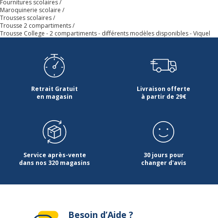
Fournitures scolaires
Hauteur
9 cm
Maroquinerie scolaire
Trousses scolaires
Trousse 2 compartiments
Largeur
22 cm
Trousse College - 2 compartiments - différents modèles disponibles - Viquel
Profondeur
6 cm
Retrait Gratuit
Livraison offerte
en magasin
à partir de 29€
Service après-vente
30 jours pour
dans nos 320 magasins
changer d'avis
Besoin d’Aide ?