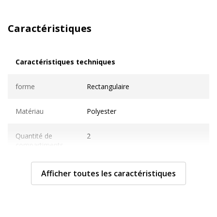
Caractéristiques
Caractéristiques techniques
Caractéristiques techniques
forme
Rectangulaire
Matériau
Polyester
Quantité de
2
compartiments
Type de
2 x poches zippées, Fermeture
Afficher toutes les caractéristiques
fermeture
éclair, Poche zippée 2x
Type
Trousse