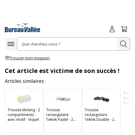
Me connecte
Panie
Re
Afficher la navigation
Trouver mon magasin
Cet article est victime de son succès !
Articles similaires :
Trous
rectan
Colour
compar
Trousse Molang - 2
Trousse
Trousse
dispon
compartiments -
rectangulaire
rectangulaire
différ
avec motif - Viquel
Teknik Pastel - 2
Teknik Double - 2
couleu
compartiments - 3
compartiments - 3
Exaco
modèles
coloris disponibles
disponibles -
- Viquel