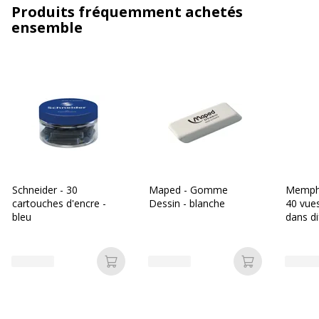
Produits fréquemment achetés
ensemble
Schneider - 30
Maped - Gomme
Memphi
cartouches d'encre -
Dessin - blanche
40 vues
bleu
dans di
couleu
Ajouter au panier
Ajouter au p