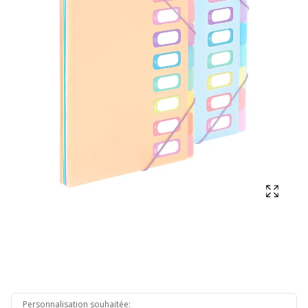
Affich
Personnalisation souhaitée
: