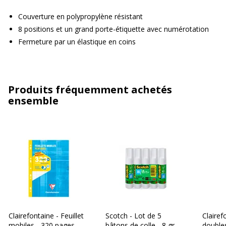
Couverture en polypropylène résistant
8 positions et un grand porte-étiquette avec numérotation
Fermeture par un élastique en coins
Produits fréquemment achetés
ensemble
Clairefontaine - Feuillet
Scotch - Lot de 5
Clairef
mobiles - 320 pages -
bâtons de colle - 8 gr
doubles