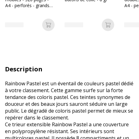
A4 - perforés - grands
A4 - pe
carreaux (Seyes)
carreau
Ajouter au panier
Ajouter au p
Description
Rainbow Pastel est un éventail de couleurs pastel dédié
à votre classement. Cette gamme surfe sur la forte
tendance des coloris pastel. Ces teintes synonymes de
douceur et des beaux jours sauront séduire un large
public. Le dégradé de coloris pastel permet de mieux se
repérer dans le classement.
Ce trieur extensible Rainbow Pastel a une couverture
en polypropylène résistant. Ses intérieurs sont
multicolores pastel. Il possède 8 compartiments et un