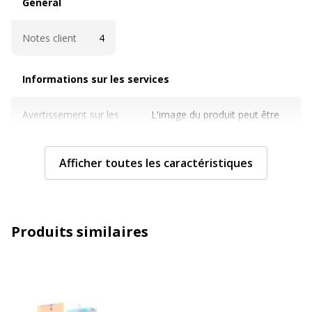
Général
Notes client
4
Informations sur les services
Informations sur les services
Avertissement sur les
L'image du produit peut être
couleurs de l'image
d'une couleur différente
Caractéristiques techniques
Afficher toutes les caractéristiques
Caractéristiques techniques
Couleur
Disponible en différents coloris
Produits similaires
Extensible
Oui
Format pris en charge
A4 (210 x 297 mm)
Matériau(x) du produit
Polypropylène (PP)