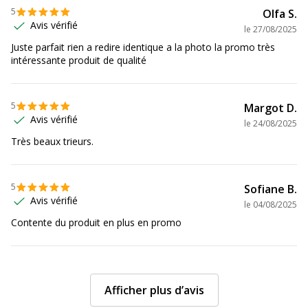
Présence de substance
Non
5
Olfa S.
dangereuses
Avis vérifié
le
27/08/2025
Juste parfait rien a redire identique a la photo la promo très
Données d'identification
intéressante produit de qualité
Données d'identification
Code barre maitre
3135259811156
5
Margot D.
Avis vérifié
le
24/08/2025
Marque
Viquel
Très beaux trieurs.
Référence produit fabricant
981115-05
5
Sofiane B.
Avis vérifié
le
04/08/2025
Contente du produit en plus en promo
Afficher plus d’avis