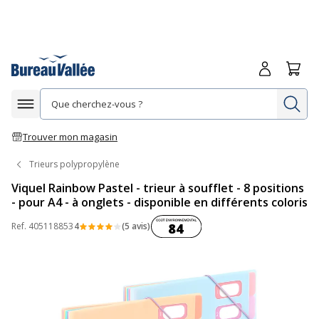
Me connecte
Panie
Re
Afficher la navigation
Trouver mon magasin
Trieurs polypropylène
Viquel Rainbow Pastel - trieur à soufflet - 8 positions
- pour A4 - à onglets - disponible en différents coloris
Coût environnemental :
Ref.
405118853
4
(5 avis)
84