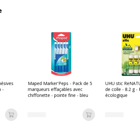
e
hésives
Maped Marker'Peps - Pack de 5
UHU stic ReNATU
 -
marqueurs effaçables avec
de colle - 8.2 g -
chiffonette - pointe fine - bleu
écologique
Ajouter au panier
Ajouter au panier