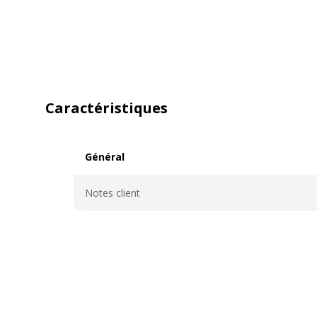
Caractéristiques
Général
Général
Notes client
Informations sur les services
Informations sur les services