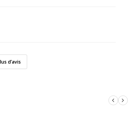
lus d’avis
Produits p
Produi