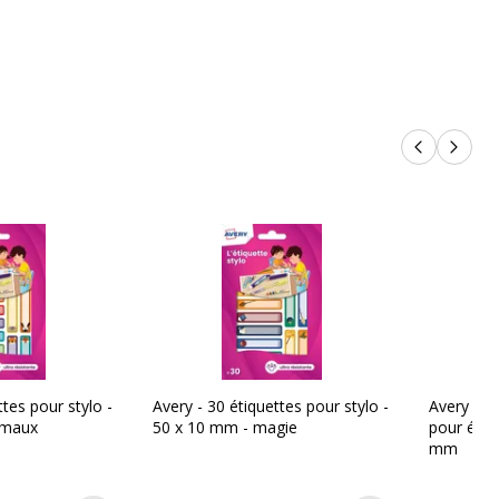
Rose/lilas
30
Produits p
Produi
on
5014702085390
Avery
nt
RESMI30F
ttes pour stylo -
Avery - 30 étiquettes pour stylo -
Avery - 2
imaux
50 x 10 mm - magie
pour étiqu
mm