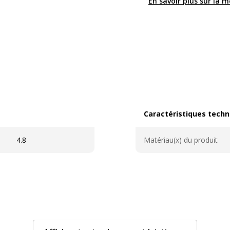
En savoir plus sur la 
Caractéristiques techn
Caractéristiques techni
4.8
Matériau(x) du produit
Caractéristiques génér
Caractéristiques généra