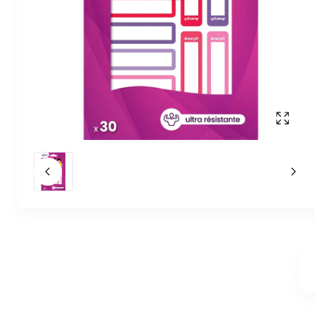
Affich
Slide précédent
Slid