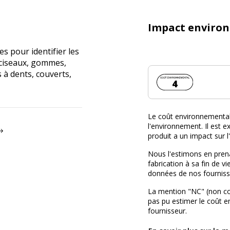
Impact enviro
es pour identifier les
, ciseaux, gommes,
s à dents, couverts,
Coût environnemen
4
Le coût environnemental 
l'environnement. Il est ex
produit a un impact sur 
Nous l'estimons en prena
fabrication à sa fin de vi
données de nos fourniss
La mention "NC" (non c
pas pu estimer le coût 
fournisseur.