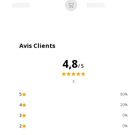
Ajouter au panier
Avis Clients
4,8
/5
5
5
80%
4
20%
3
0%
2
0%