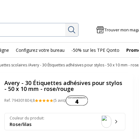
Rechercher
Trouver mon mag
ligne
Configurez votre bureau
-50% sur les TPE Qonto
Prom
uettes scolaires
Avery - 30 Étiquettes adhésives pour stylos - 50 x 10 mm - ros
Avery - 30 Étiquettes adhésives pour stylos
- 50 x 10 mm - rose/rouge
Coût environnemental :
Ref.
79430180
4,8
(5 avis)
4
Couleur du produit
:
Rose/lilas