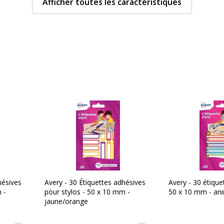
Afficher toutes les caractéristiques
duit peut être d'une
Couleur du produit
ente
Quantité incluse
Données d'identificati
Données d'identification
ined kg CO2e
Code barre maitre
Marque
Référence produit fabrica
hésives
Avery - 30 Étiquettes adhésives
Avery - 30 étique
 -
pour stylos - 50 x 10 mm -
50 x 10 mm - an
jaune/orange