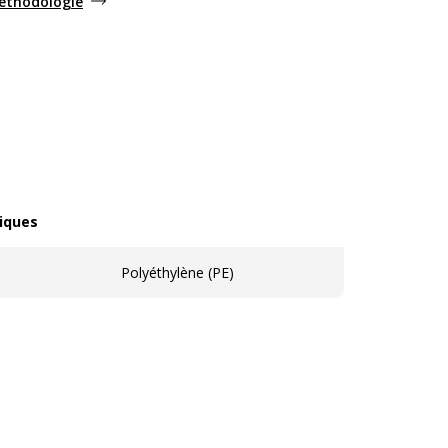
méthodologie
iques
ques
Polyéthylène (PE)
ales
les