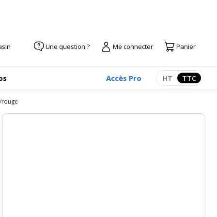
asin
Une question ?
Me connecter
Panier
Accès Pro
os
HT
TTC
Afficher les pr
Afficher
e/rouge