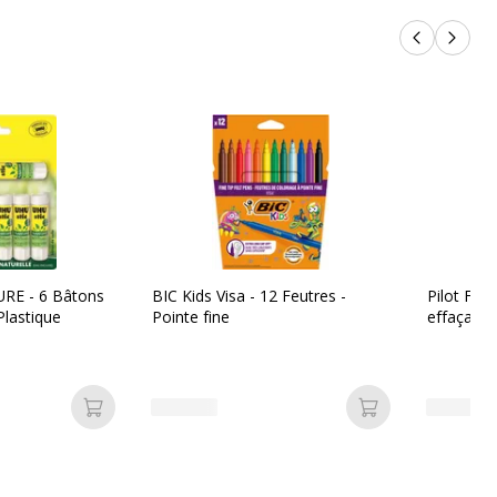
Produits p
Produi
RE - 6 Bâtons
BIC Kids Visa - 12 Feutres -
Pilot Frixi
 Plastique
Pointe fine
effaçable
Ajouter au panier
Ajouter au pan