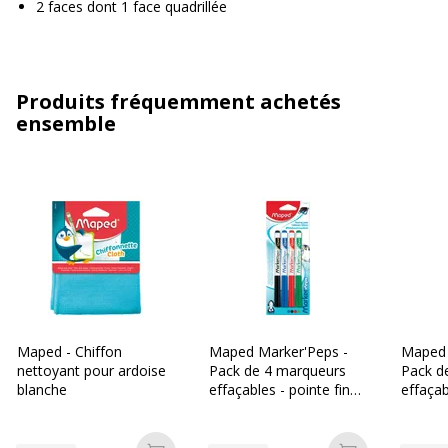
2 faces dont 1 face quadrillée
Produits fréquemment achetés
ensemble
Maped - Chiffon
Maped Marker'Peps -
Maped 
nettoyant pour ardoise
Pack de 4 marqueurs
Pack d
blanche
effaçables - pointe fine -
effaça
couleurs assorties
chiffon
- bleu