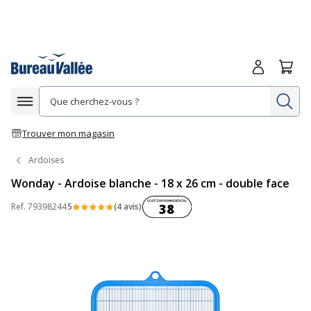
Me connecte
Panie
Re
Afficher la navigation
Trouver mon magasin
Ardoises
Wonday - Ardoise blanche - 18 x 26 cm - double face
Coût environnemental :
Ref.
79398244
5
(4 avis)
38